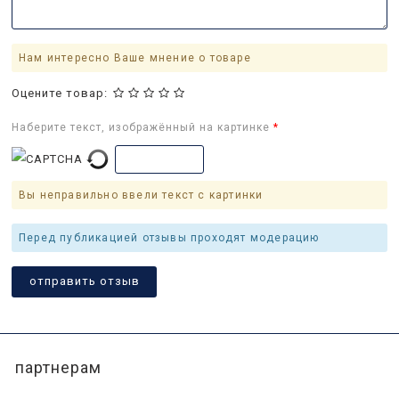
Нам интересно Ваше мнение о товаре
Оцените товар:
Наберите текст, изображённый на картинке
Вы неправильно ввели текст с картинки
Перед публикацией отзывы проходят модерацию
партнерам