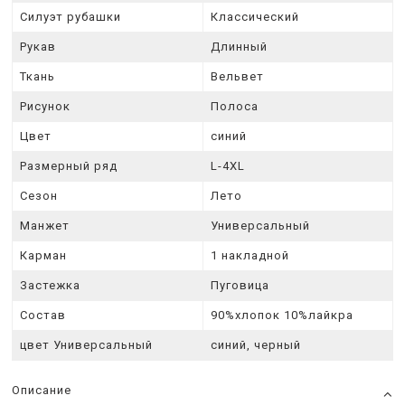
Силуэт рубашки
Классический
Рукав
Длинный
Ткань
Вельвет
Рисунок
Полоса
Цвет
синий
Размерный ряд
L-4XL
Сезон
Лето
Манжет
Универсальный
Карман
1 накладной
Застежка
Пуговица
Состав
90%хлопок 10%лайкра
цвет Универсальный
синий, черный
Описание