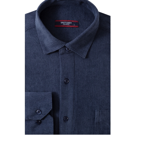
рукавом
Стрейч
Стрейч
Стрейч
Стрейч
MIXERS Для детей (Садик)
DINO SESSUN Для детей с коротким
Лен
Лен
Лен
рукавом
MIXERS Для детей (Школа)
DINO SESSUN Подросток с длинным
рукавом