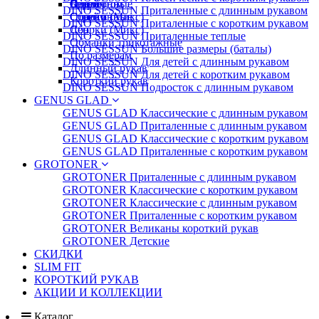
Лен
Стрейч
С принтом
Однотонные
Белые
DINO SESSUN Приталенные с длинным рукавом
Стрейч
Сборки (Микс)
Однотонные
DINO SESSUN Приталенные с коротким рукавом
Лен
Сборки (Микс)
DINO SESSUN Приталенные теплые
Обманки трикотажные
DINO SESSUN Большие размеры (баталы)
По размерам
DINO SESSUN Для детей с длинным рукавом
Длинный рукав
DINO SESSUN Для детей с коротким рукавом
Короткий рукав
DINO SESSUN Подросток с длинным рукавом
GENUS GLAD
GENUS GLAD Классические с длинным рукавом
GENUS GLAD Приталенные с длинным рукавом
GENUS GLAD Классические с коротким рукавом
GENUS GLAD Приталенные с коротким рукавом
GROTONER
GROTONER Приталенные с длинным рукавом
GROTONER Классические с коротким рукавом
GROTONER Классические с длинным рукавом
GROTONER Приталенные с коротким рукавом
GROTONER Великаны короткий рукав
GROTONER Детские
СКИДКИ
SLIM FIT
КОРОТКИЙ РУКАВ
АКЦИИ И КОЛЛЕКЦИИ
Каталог