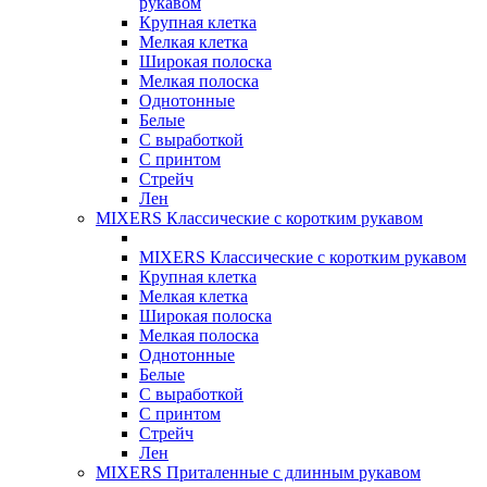
рукавом
Крупная клетка
Мелкая клетка
Широкая полоска
Мелкая полоска
Однотонные
Белые
С выработкой
С принтом
Стрейч
Лен
MIXERS Классические с коротким рукавом
MIXERS Классические с коротким рукавом
Крупная клетка
Мелкая клетка
Широкая полоска
Мелкая полоска
Однотонные
Белые
С выработкой
С принтом
Стрейч
Лен
MIXERS Приталенные с длинным рукавом