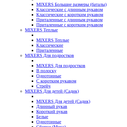
MIXERS Большие размеры (баталы)
Классические c длинным рукавом
Классические с коротким рукавом
Приталенные с длинным рукавом
Приталенные с коротким рукавом
MIXERS Теплые
MIXERS Теплые
Классические
Приталенные
MIXERS Для подростков
MIXERS Для подростков
В полоску
Однотонные
С коротким рукавом
Стрейч
MIXERS Для детей (Садик)
MIXERS Для детей (Садик)
Длинный рукав
Короткий рукав
Белые
Однотонные
Сборки (Микс)