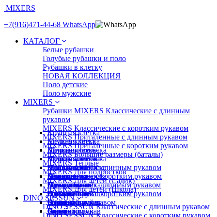
MIXERS
+7(916)471-44-68 WhatsApp
КАТАЛОГ
Белые рубашки
Голубые рубашки и поло
Рубашки в клетку
НОВАЯ КОЛЛЕКЦИЯ
Поло детские
Поло мужские
MIXERS
Рубашки MIXERS Классические с длинным
рукавом
MIXERS Классические с коротким рукавом
Крупная клетка
MIXERS Приталенные с длинным рукавом
Мелкая клетка
Крупная клетка
MIXERS Приталенные с коротким рукавом
Широкая полоска
Мелкая клетка
Крупная клетка
MIXERS Большие размеры (баталы)
Мелкая полоска
Широкая полоска
Мелкая клетка
Крупная клетка
MIXERS Теплые
Однотонные
Мелкая полоска
Широкая полоска
Мелкая клетка
Классические c длинным рукавом
MIXERS Для подростков
Белые
Однотонные
Мелкая полоска
Широкая полоска
Классические с коротким рукавом
Классические
MIXERS Для детей (Садик)
С выработкой
Белые
Однотонные
Мелкая полоска
Приталенные с длинным рукавом
Приталенные
В полоску
MIXERS Для детей (Школа)
С принтом
С выработкой
Белые
Однотонные
Приталенные с коротким рукавом
Однотонные
Длинный рукав
DINO SESSUN
Стрейч
С принтом
С выработкой
Белые
С коротким рукавом
Короткий рукав
Длинный рукав
DINO SESSUN Классические с длинным рукавом
Лен
Стрейч
С принтом
С выработкой
Стрейч
Белые
Короткий рукав
DINO SESSUN Классические с коротким рукавом