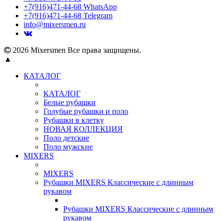
+7(916)471-44-68 WhatsApp
+7(916)471-44-68 Telegram
info@mixersmen.ru
2026 Mixersmen Все права защищены.
▲
КАТАЛОГ
КАТАЛОГ
Белые рубашки
Голубые рубашки и поло
Рубашки в клетку
НОВАЯ КОЛЛЕКЦИЯ
Поло детские
Поло мужские
MIXERS
MIXERS
Рубашки MIXERS Классические с длинным
рукавом
Рубашки MIXERS Классические с длинным
рукавом