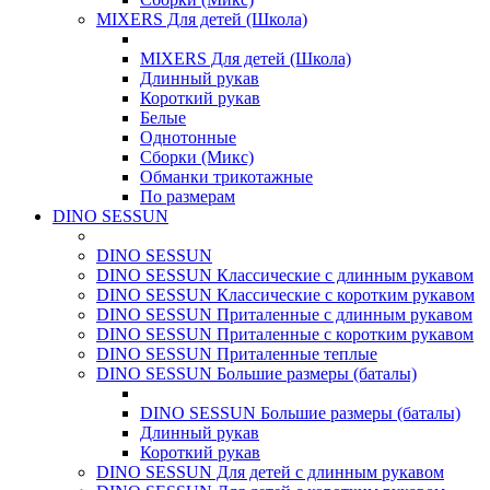
MIXERS Для детей (Школа)
MIXERS Для детей (Школа)
Длинный рукав
Короткий рукав
Белые
Однотонные
Сборки (Микс)
Обманки трикотажные
По размерам
DINO SESSUN
DINO SESSUN
DINO SESSUN Классические с длинным рукавом
DINO SESSUN Классические с коротким рукавом
DINO SESSUN Приталенные с длинным рукавом
DINO SESSUN Приталенные с коротким рукавом
DINO SESSUN Приталенные теплые
DINO SESSUN Большие размеры (баталы)
DINO SESSUN Большие размеры (баталы)
Длинный рукав
Короткий рукав
DINO SESSUN Для детей с длинным рукавом