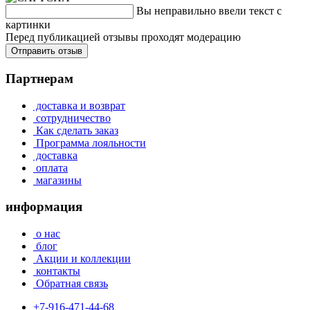
Вы неправильно ввели текст с
картинки
Перед публикацией отзывы проходят модерацию
Партнерам
доставка и возврат
сотрудничество
Как сделать заказ
Программа лояльности
доставка
оплата
магазины
информация
о нас
блог
Акции и коллекции
контакты
Обратная связь
+7-916-471-44-68