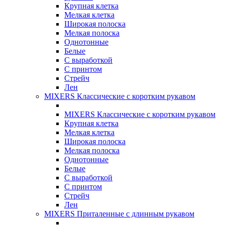
Крупная клетка
Мелкая клетка
Широкая полоска
Мелкая полоска
Однотонные
Белые
С выработкой
С принтом
Стрейч
Лен
MIXERS Классические с коротким рукавом
MIXERS Классические с коротким рукавом
Крупная клетка
Мелкая клетка
Широкая полоска
Мелкая полоска
Однотонные
Белые
С выработкой
С принтом
Стрейч
Лен
MIXERS Приталенные с длинным рукавом