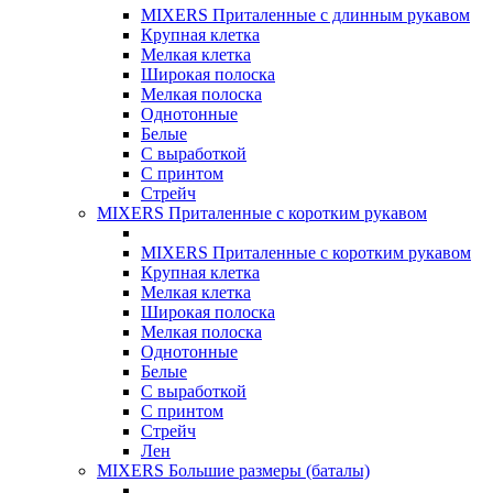
MIXERS Приталенные с длинным рукавом
Крупная клетка
Мелкая клетка
Широкая полоска
Мелкая полоска
Однотонные
Белые
С выработкой
С принтом
Стрейч
MIXERS Приталенные с коротким рукавом
MIXERS Приталенные с коротким рукавом
Крупная клетка
Мелкая клетка
Широкая полоска
Мелкая полоска
Однотонные
Белые
С выработкой
С принтом
Стрейч
Лен
MIXERS Большие размеры (баталы)