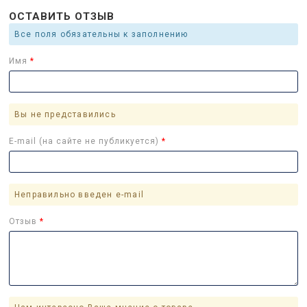
ОСТАВИТЬ ОТЗЫВ
Все поля обязательны к заполнению
Имя
Вы не представились
E-mail (на сайте не публикуется)
Неправильно введен e-mail
Отзыв