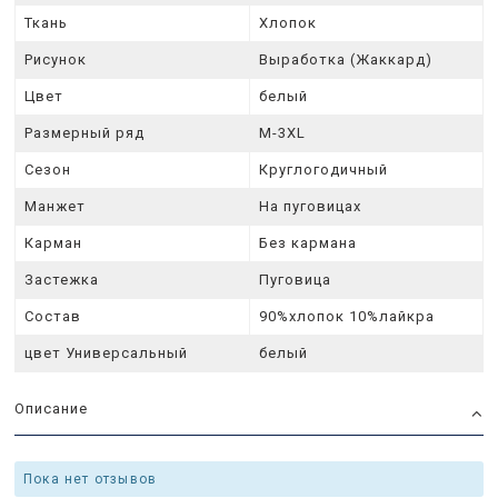
Ткань
Xлопок
Рисунок
Выработка (Жаккард)
Цвет
белый
Размерный ряд
M-3XL
Сезон
Круглогодичный
Манжет
На пуговицах
Карман
Без кармана
Застежка
Пуговица
Состав
90%хлопок 10%лайкра
цвет Универсальный
белый
Описание
Пока нет отзывов