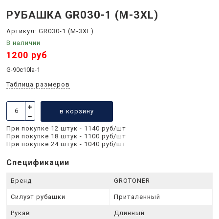
РУБАШКА GR030-1 (M-3XL)
Артикул:
GR030-1 (M-3XL)
В наличии
1200 руб
G-90c10la-1
Таблица размеров
в корзину
При покупке 12 штук - 1140 руб/шт
При покупке 18 штук - 1100 руб/шт
При покупке 24 штук - 1040 руб/шт
Спецификации
Бренд
GROTONER
Силуэт рубашки
Приталенный
Рукав
Длинный