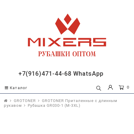
КАТАЛОГ
MIXERS
DINO SESSUN
GENUS GLAD
GROTONER
Рубашки MIXERS Кл
MIXERS Классическ
MIXERS Приталенн
MIXERS Приталенн
MIXERS Большие р
MIXERS Теплые
MIXERS Для подро
MIXERS Для детей 
MIXERS Для детей 
DINO SESSUN Боль
длинным рукавом
рукавом
рукавом
рукавом
(баталы)
Белые рубашки
Рубашки MIXERS Классические с
DINO SESSUN Классические с длинным
GENUS GLAD Классические с длинным
GROTONER Приталенные с длинным
Классические c д
Классические
В полоску
Длинный рукав
Длинный рукав
длинным рукавом
рукавом
рукавом
рукавом
Крупная клетка
Крупная клетка
Крупная клетка
Крупная клетка
Длинный рукав
Голубые рубашки и поло
Классические с к
Приталенные
Однотонные
Короткий рукав
Короткий рукав
MIXERS Классические с
DINO SESSUN Классические с
GENUS GLAD Приталенные с длинным
GROTONER Классические с коротким
Мелкая клетка
Мелкая клетка
Мелкая клетка
Мелкая клетка
Короткий рукав
коротким рукавом
коротким рукавом
рукавом
рукавом
Рубашки в клетку
Приталенные с дл
С коротким рукав
Белые
Белые
Широкая полоска
Широкая полоска
Широкая полоска
Широкая полоска
MIXERS Приталенные с длинным
DINO SESSUN Приталенные с длинным
GENUS GLAD Классические с
GROTONER Классические с длинным
НОВАЯ КОЛЛЕКЦИЯ
Приталенные с ко
Стрейч
Однотонные
Однотонные
+7(916)471-44-68 WhatsApp
рукавом
рукавом
коротким рукавом
рукавом
Мелкая полоска
Мелкая полоска
Мелкая полоска
Мелкая полоска
Поло детские
Сборки (Микс)
Сборки (Микс)
MIXERS Приталенные с коротким
DINO SESSUN Приталенные с
GENUS GLAD Приталенные с коротким
GROTONER Приталенные с коротким
0
Каталог
Однотонные
Однотонные
Однотонные
Однотонные
рукавом
коротким рукавом
рукавом
рукавом
Поло мужские
Обманки трикотаж
GROTONER
GROTONER Приталенные с длинным
Белые
Белые
Белые
Белые
MIXERS Большие размеры
DINO SESSUN Приталенные теплые
GROTONER Великаны короткий рукав
рукавом
Рубашка GR030-1 (M-3XL)
(баталы)
По размерам
С выработкой
С выработкой
С выработкой
С выработкой
DINO SESSUN Большие размеры
GROTONER Детские
MIXERS Теплые
(баталы)
С принтом
С принтом
С принтом
С принтом
MIXERS Для подростков
DINO SESSUN Для детей с длинным