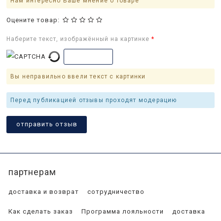
Нам интересно Ваше мнение о товаре
Оцените товар:
Наберите текст, изображённый на картинке
Вы неправильно ввели текст с картинки
Перед публикацией отзывы проходят модерацию
партнерам
доставка и возврат
сотрудничество
Как сделать заказ
Программа лояльности
доставка