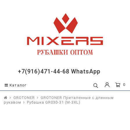
КАТАЛОГ
MIXERS
DINO SESSUN
GENUS GLAD
GROTONER
Рубашки MIXERS Кл
MIXERS Классическ
MIXERS Приталенн
MIXERS Приталенн
MIXERS Большие р
MIXERS Теплые
MIXERS Для подро
MIXERS Для детей 
MIXERS Для детей 
DINO SESSUN Боль
длинным рукавом
рукавом
рукавом
рукавом
(баталы)
Белые рубашки
Рубашки MIXERS Классические с
DINO SESSUN Классические с длинным
GENUS GLAD Классические с длинным
GROTONER Приталенные с длинным
Классические c д
Классические
В полоску
Длинный рукав
Длинный рукав
длинным рукавом
рукавом
рукавом
рукавом
Крупная клетка
Крупная клетка
Крупная клетка
Крупная клетка
Длинный рукав
Голубые рубашки и поло
Классические с к
Приталенные
Однотонные
Короткий рукав
Короткий рукав
MIXERS Классические с
DINO SESSUN Классические с
GENUS GLAD Приталенные с длинным
GROTONER Классические с коротким
Мелкая клетка
Мелкая клетка
Мелкая клетка
Мелкая клетка
Короткий рукав
коротким рукавом
коротким рукавом
рукавом
рукавом
Рубашки в клетку
Приталенные с дл
С коротким рукав
Белые
Белые
Широкая полоска
Широкая полоска
Широкая полоска
Широкая полоска
MIXERS Приталенные с длинным
DINO SESSUN Приталенные с длинным
GENUS GLAD Классические с
GROTONER Классические с длинным
НОВАЯ КОЛЛЕКЦИЯ
Приталенные с ко
Стрейч
Однотонные
Однотонные
+7(916)471-44-68 WhatsApp
рукавом
рукавом
коротким рукавом
рукавом
Мелкая полоска
Мелкая полоска
Мелкая полоска
Мелкая полоска
Поло детские
Сборки (Микс)
Сборки (Микс)
MIXERS Приталенные с коротким
DINO SESSUN Приталенные с
GENUS GLAD Приталенные с коротким
GROTONER Приталенные с коротким
0
Каталог
Однотонные
Однотонные
Однотонные
Однотонные
рукавом
коротким рукавом
рукавом
рукавом
Поло мужские
Обманки трикотаж
GROTONER
GROTONER Приталенные с длинным
Белые
Белые
Белые
Белые
MIXERS Большие размеры
DINO SESSUN Приталенные теплые
GROTONER Великаны короткий рукав
рукавом
Рубашка GR030-31 (M-3XL)
(баталы)
По размерам
С выработкой
С выработкой
С выработкой
С выработкой
DINO SESSUN Большие размеры
GROTONER Детские
MIXERS Теплые
(баталы)
С принтом
С принтом
С принтом
С принтом
MIXERS Для подростков
DINO SESSUN Для детей с длинным