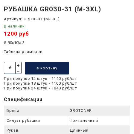
РУБАШКА GR030-31 (M-3XL)
Артикул:
GR030-31 (M-3XL)
В наличии
1200 руб
G-90c10la-3
Таблица размеров
в корзину
При покупке 12 штук - 1140 руб/шт
При покупке 18 штук - 1100 руб/шт
При покупке 24 штук - 1040 руб/шт
Спецификации
Бренд
GROTONER
Силуэт рубашки
Приталенный
Рукав
Длинный