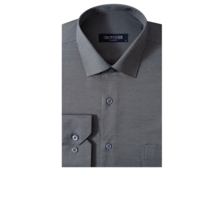
рукавом
Стрейч
Стрейч
Стрейч
Стрейч
MIXERS Для детей (Садик)
DINO SESSUN Для детей с коротким
Лен
Лен
Лен
рукавом
MIXERS Для детей (Школа)
DINO SESSUN Подросток с длинным
рукавом