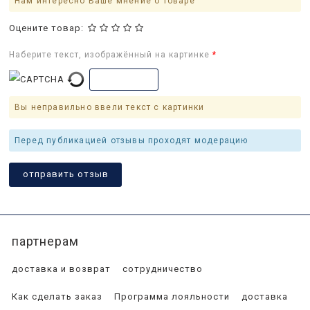
Нам интересно Ваше мнение о товаре
Оцените товар:
Наберите текст, изображённый на картинке
Вы неправильно ввели текст с картинки
Перед публикацией отзывы проходят модерацию
партнерам
доставка и возврат
сотрудничество
Как сделать заказ
Программа лояльности
доставка