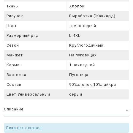
Ткань
Xлопок
Рисунок
Выработка (Жаккард)
Цвет
темно-серый
Размерный ряд
L-4XL
Сезон
Круглогодичный
Манжет
На пуговицах
Карман
1 накладной
Застежка
Пуговица
Состав
90%хлопок 10%лайкра
цвет Универсальный
серый
Описание
Пока нет отзывов