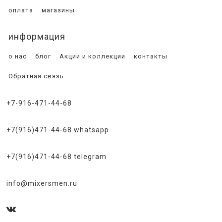
оплата
магазины
информация
о нас
блог
Акции и коллекции
контакты
Обратная связь
+7-916-471-44-68
+7(916)471-44-68 whatsapp
+7(916)471-44-68 telegram
info@mixersmen.ru