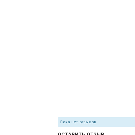
Пока нет отзывов
ОСТАВИТЬ ОТЗЫВ