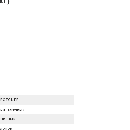
XL)
GROTONER
риталенный
Длинный
лопок