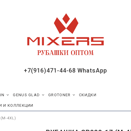
ассические с
ие с коротким
ые с длинным
ые с коротким
азмеры (баталы)
стков
(Садик)
(Школа)
шие размеры
линным рукавом
оротким рукавом
инным рукавом
ом
+7(916)471-44-68 WhatsApp
ротким рукавом
ные
UN
GENUS GLAD
GROTONER
СКИДКИ
И И КОЛЛЕКЦИИ
 (M-4XL)