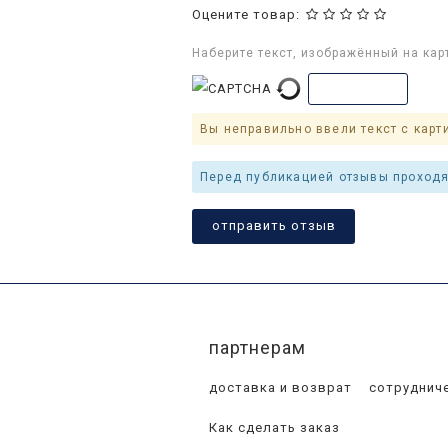
Оцените товар:
Наберите текст, изображённый на ка
Вы неправильно ввели текст с карт
Перед публикацией отзывы проход
партнерам
доставка и возврат
сотруднич
Как сделать заказ