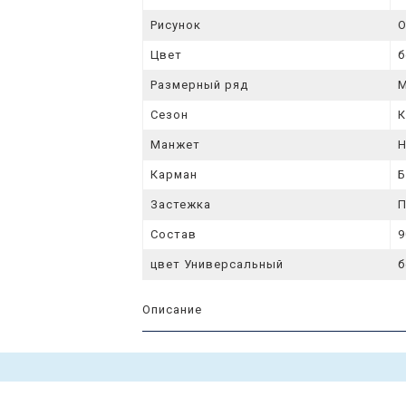
Рисунок
О
Цвет
Размерный ряд
M
Сезон
К
Манжет
Н
Карман
Б
Застежка
П
Состав
9
цвет Универсальный
Описание