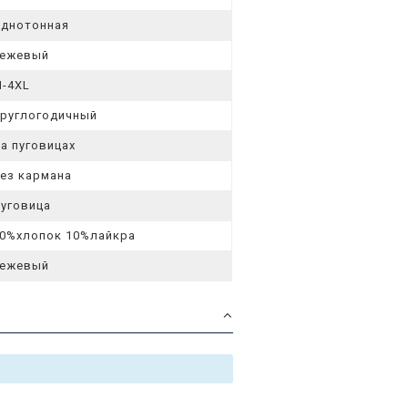
днотонная
бежевый
-4XL
руглогодичный
а пуговицах
ез кармана
уговица
0%хлопок 10%лайкра
бежевый