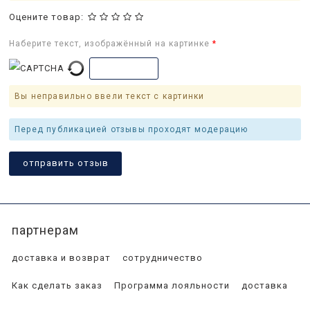
Оцените товар:
Наберите текст, изображённый на картинке
Вы неправильно ввели текст с картинки
Перед публикацией отзывы проходят модерацию
партнерам
доставка и возврат
сотрудничество
Как сделать заказ
Программа лояльности
доставка