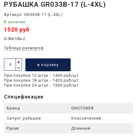
РУБАШКА GR033B-17 (L-4XL)
Артикул:
GR033B-17 (L-4XL)
В наличии
1520 руб
G-90c10la-2
Таблица размеров
в корзину
При покупке 12 штук - 1460 руб/шт
При покупке 18 штук - 1420 руб/шт
При покупке 24 штук - 1360 руб/шт
Спецификации
Бренд
GROTONER
Силуэт рубашки
Классический
Рукав
Длинный