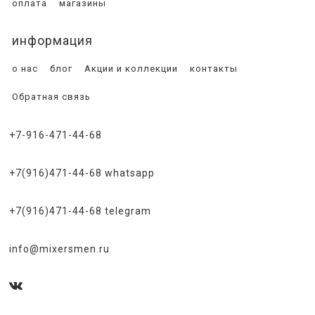
оплата
магазины
информация
о нас
блог
Акции и коллекции
контакты
Обратная связь
+7-916-471-44-68
+7(916)471-44-68 whatsapp
+7(916)471-44-68 telegram
info@mixersmen.ru