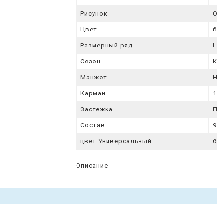
Рисунок
О
Цвет
Размерный ряд
L
Сезон
К
Манжет
Н
Карман
1
Застежка
П
Состав
9
цвет Универсальный
Описание