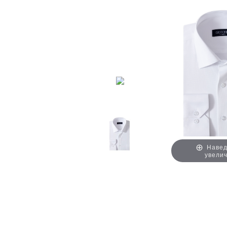
рукавом
Стрейч
Стрейч
Стрейч
Стрейч
MIXERS Для детей (Садик)
DINO SESSUN Для детей с коротким
Лен
Лен
Лен
рукавом
MIXERS Для детей (Школа)
DINO SESSUN Подросток с длинным
рукавом
Навед
увели