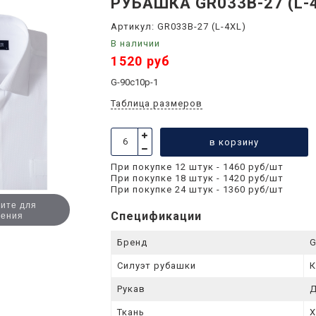
РУБАШКА GR033B-27 (L-
Артикул:
GR033B-27 (L-4XL)
В наличии
1520 руб
G-90c10p-1
Таблица размеров
в корзину
При покупке 12 штук - 1460 руб/шт
При покупке 18 штук - 1420 руб/шт
При покупке 24 штук - 1360 руб/шт
ите для
чения
Спецификации
Бренд
Силуэт рубашки
К
Рукав
Ткань
X