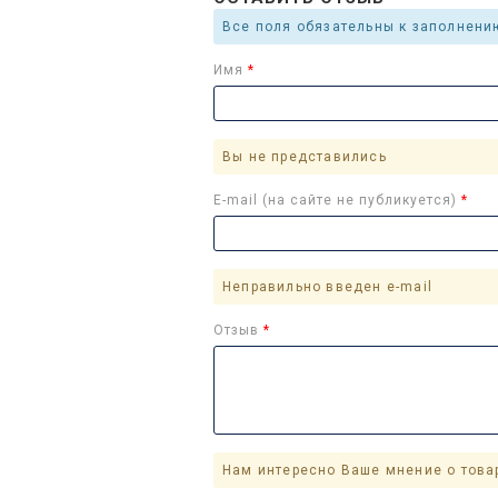
Все поля обязательны к заполнени
Имя
Вы не представились
E-mail (на сайте не публикуется)
Неправильно введен e-mail
Отзыв
Нам интересно Ваше мнение о това