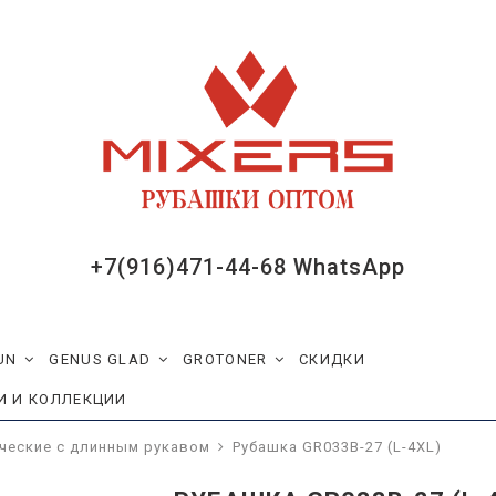
ассические с
ие с коротким
ые с длинным
ые с коротким
азмеры (баталы)
стков
(Садик)
(Школа)
шие размеры
линным рукавом
оротким рукавом
инным рукавом
ом
+7(916)471-44-68 WhatsApp
ротким рукавом
ные
UN
GENUS GLAD
GROTONER
СКИДКИ
И И КОЛЛЕКЦИИ
ческие с длинным рукавом
Рубашка GR033B-27 (L-4XL)