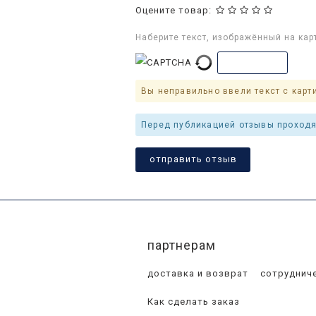
Оцените товар:
Наберите текст, изображённый на ка
Вы неправильно ввели текст с карт
Перед публикацией отзывы проход
партнерам
доставка и возврат
сотруднич
Как сделать заказ