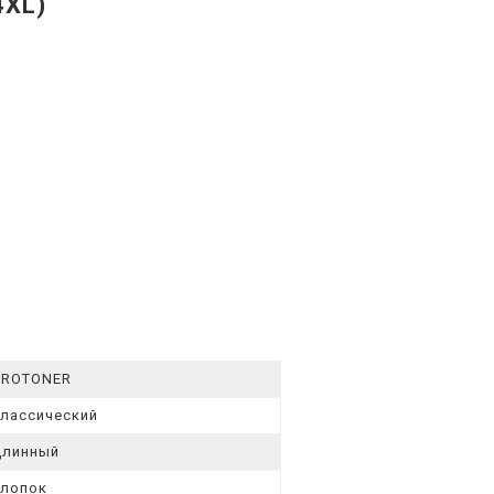
4XL)
GROTONER
лассический
Длинный
лопок