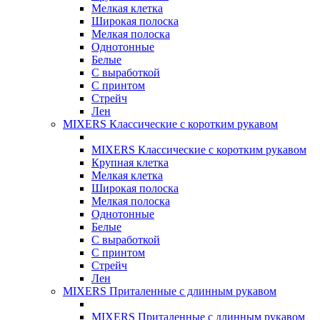
Мелкая клетка
Широкая полоска
Мелкая полоска
Однотонные
Белые
С выработкой
С принтом
Стрейч
Лен
MIXERS Классические с коротким рукавом
MIXERS Классические с коротким рукавом
Крупная клетка
Мелкая клетка
Широкая полоска
Мелкая полоска
Однотонные
Белые
С выработкой
С принтом
Стрейч
Лен
MIXERS Приталенные с длинным рукавом
MIXERS Приталенные с длинным рукавом