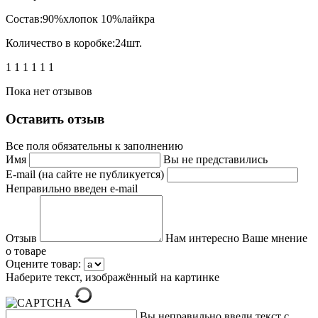
Состав:90%хлопок 10%лайкра
Количество в коробке:24шт.
1 1 1 1 1 1
Пока нет отзывов
Оставить отзыв
Все поля обязательны к заполнению
Имя
Вы не представились
E-mail (на сайте не публикуется)
Неправильно введен e-mail
Отзыв
Нам интересно Ваше мнение
о товаре
Оцените товар:
Наберите текст, изображённый на картинке
Вы неправильно ввели текст с