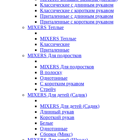
Классические c длинным рукавом
Классические с коротким рукавом
Приталенные с длинным рукавом
Приталенные с коротким рукавом
MIXERS Теплые
MIXERS Теплые
Классические
Приталенные
MIXERS Для подростков
MIXERS Для подростков
В полоску
Однотонные
С коротким рукавом
Стрейч
MIXERS Для детей (Садик)
MIXERS Для детей (Садик)
Длинный рукав
Короткий рукав
Белые
Однотонные
Сборки (Микс)
MIXERS Для детей (Школа)