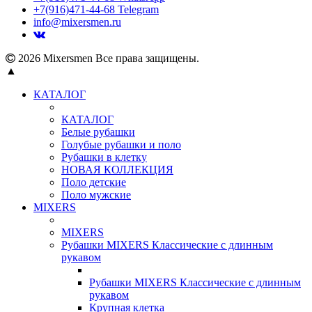
+7(916)471-44-68 Telegram
info@mixersmen.ru
2026 Mixersmen Все права защищены.
▲
КАТАЛОГ
КАТАЛОГ
Белые рубашки
Голубые рубашки и поло
Рубашки в клетку
НОВАЯ КОЛЛЕКЦИЯ
Поло детские
Поло мужские
MIXERS
MIXERS
Рубашки MIXERS Классические с длинным
рукавом
Рубашки MIXERS Классические с длинным
рукавом
Крупная клетка