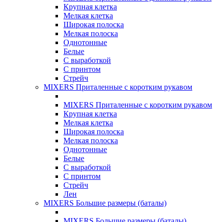
Крупная клетка
Мелкая клетка
Широкая полоска
Мелкая полоска
Однотонные
Белые
С выработкой
С принтом
Стрейч
MIXERS Приталенные с коротким рукавом
MIXERS Приталенные с коротким рукавом
Крупная клетка
Мелкая клетка
Широкая полоска
Мелкая полоска
Однотонные
Белые
С выработкой
С принтом
Стрейч
Лен
MIXERS Большие размеры (баталы)
MIXERS Большие размеры (баталы)