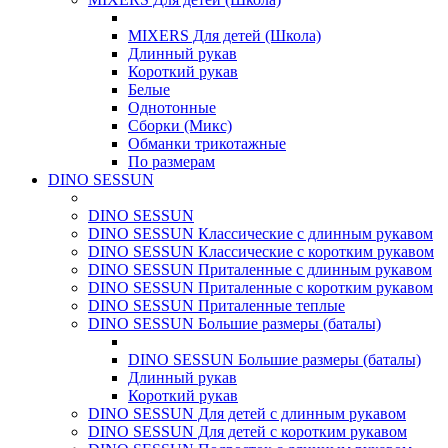
MIXERS Для детей (Школа)
Длинный рукав
Короткий рукав
Белые
Однотонные
Сборки (Микс)
Обманки трикотажные
По размерам
DINO SESSUN
DINO SESSUN
DINO SESSUN Классические с длинным рукавом
DINO SESSUN Классические с коротким рукавом
DINO SESSUN Приталенные с длинным рукавом
DINO SESSUN Приталенные с коротким рукавом
DINO SESSUN Приталенные теплые
DINO SESSUN Большие размеры (баталы)
DINO SESSUN Большие размеры (баталы)
Длинный рукав
Короткий рукав
DINO SESSUN Для детей с длинным рукавом
DINO SESSUN Для детей с коротким рукавом