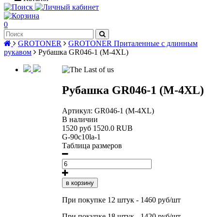
0
GROTONER
GROTONER Приталенные с длинным
рукавом
Рубашка GR046-1 (M-4XL)
Рубашка GR046-1 (M-4XL)
Артикул:
GR046-1 (M-4XL)
В наличии
1520 руб
1520.0
RUB
G-90c10la-1
Таблица размеров
в корзину
При покупке 12 штук - 1460 руб/шт
При покупке 18 штук - 1420 руб/шт