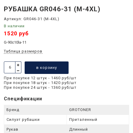
РУБАШКА GR046-31 (M-4XL)
Артикул:
GR046-31 (M-4XL)
В наличии
1520 руб
G-90c10la-11
Таблица размеров
в корзину
При покупке 12 штук - 1460 руб/шт
При покупке 18 штук - 1420 руб/шт
При покупке 24 штук - 1360 руб/шт
Спецификации
Бренд
GROTONER
Силуэт рубашки
Приталенный
Рукав
Длинный