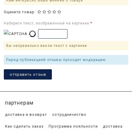
Нам интересно Ваше мнение о товаре
Оцените товар:
Наберите текст, изображённый на картинке
Вы неправильно ввели текст с картинки
Перед публикацией отзывы проходят модерацию
партнерам
доставка и возврат
сотрудничество
Как сделать заказ
Программа лояльности
доставка