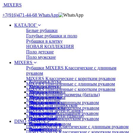
MIXERS
+7(916)471-44-68 WhatsApp
КАТАЛОГ
Белые рубашки
Голубые рубашки и поло
Рубашки в клетку
НОВАЯ КОЛЛЕКЦИЯ
Поло детские
Поло мужские
MIXERS
Рубашки MIXERS Классические с длинным
рукавом
MIXERS Классические с коротким рукавом
Крупная клетка
MIXERS Приталенные с длинным рукавом
Мелкая клетка
Крупная клетка
MIXERS Приталенные с коротким рукавом
Широкая полоска
Мелкая клетка
Крупная клетка
MIXERS Большие размеры (баталы)
Мелкая полоска
Широкая полоска
Мелкая клетка
Крупная клетка
MIXERS Теплые
Однотонные
Мелкая полоска
Широкая полоска
Мелкая клетка
Классические c длинным рукавом
MIXERS Для подростков
Белые
Однотонные
Мелкая полоска
Широкая полоска
Классические с коротким рукавом
Классические
MIXERS Для детей (Садик)
С выработкой
Белые
Однотонные
Мелкая полоска
Приталенные с длинным рукавом
Приталенные
В полоску
MIXERS Для детей (Школа)
С принтом
С выработкой
Белые
Однотонные
Приталенные с коротким рукавом
Однотонные
Длинный рукав
DINO SESSUN
Стрейч
С принтом
С выработкой
Белые
С коротким рукавом
Короткий рукав
Длинный рукав
DINO SESSUN Классические с длинным рукавом
Лен
Стрейч
С принтом
С выработкой
Стрейч
Белые
Короткий рукав
DINO SESSUN Классические с коротким рукавом