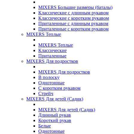
MIXERS Большие размеры (баталы)
Классические c длинным рукавом
Классические с коротким рукавом
Приталенные с длинным рукавом
Приталенные с коротким рукавом
MIXERS Теплые
MIXERS Теплые
Классические
Приталенные
MIXERS Для подростков
MIXERS Для подростков
В полоску
Однотонные
С коротким рукавом
Стрейч
MIXERS Для детей (Садик)
MIXERS Для детей (Садик)
Длинный рукав
Короткий рукав
Белые
Однотонные