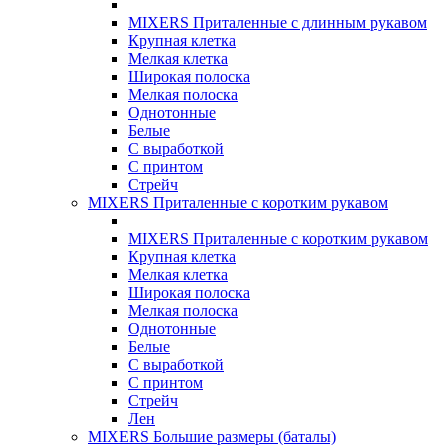
MIXERS Приталенные с длинным рукавом
Крупная клетка
Мелкая клетка
Широкая полоска
Мелкая полоска
Однотонные
Белые
С выработкой
С принтом
Стрейч
MIXERS Приталенные с коротким рукавом
MIXERS Приталенные с коротким рукавом
Крупная клетка
Мелкая клетка
Широкая полоска
Мелкая полоска
Однотонные
Белые
С выработкой
С принтом
Стрейч
Лен
MIXERS Большие размеры (баталы)