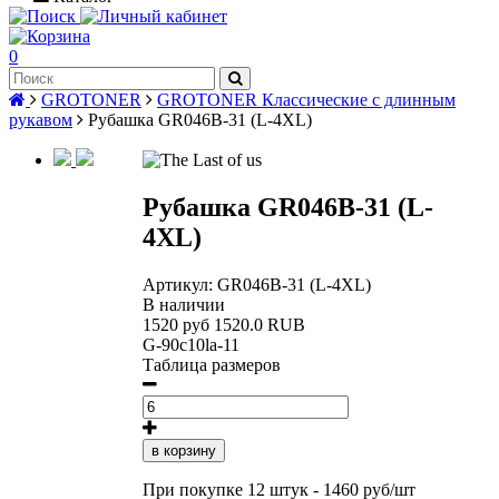
0
GROTONER
GROTONER Классические с длинным
рукавом
Рубашка GR046B-31 (L-4XL)
Рубашка GR046B-31 (L-
4XL)
Артикул:
GR046B-31 (L-4XL)
В наличии
1520 руб
1520.0
RUB
G-90c10la-11
Таблица размеров
в корзину
При покупке 12 штук - 1460 руб/шт