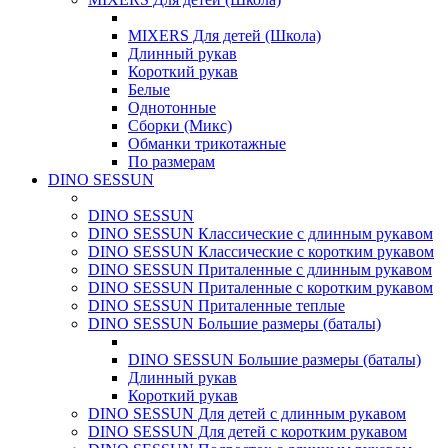
MIXERS Для детей (Школа)
Длинный рукав
Короткий рукав
Белые
Однотонные
Сборки (Микс)
Обманки трикотажные
По размерам
DINO SESSUN
DINO SESSUN
DINO SESSUN Классические с длинным рукавом
DINO SESSUN Классические с коротким рукавом
DINO SESSUN Приталенные с длинным рукавом
DINO SESSUN Приталенные с коротким рукавом
DINO SESSUN Приталенные теплые
DINO SESSUN Большие размеры (баталы)
DINO SESSUN Большие размеры (баталы)
Длинный рукав
Короткий рукав
DINO SESSUN Для детей с длинным рукавом
DINO SESSUN Для детей с коротким рукавом