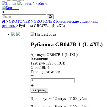
0
GROTONER
GROTONER Классические с длинным
рукавом
Рубашка GR047B-1 (L-4XL)
Рубашка GR047B-1 (L-4XL)
Артикул:
GR047B-1 (L-4XL)
В наличии
1220 руб
1220.0
RUB
G-90c10la-1
Таблица размеров
в корзину
При покупке 12 штук - 1160 руб/шт
При покупке 18 штук - 1120 руб/шт