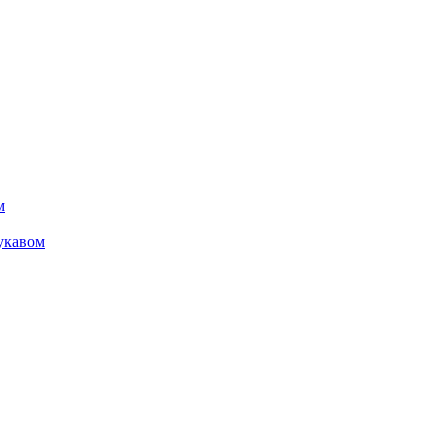
м
укавом