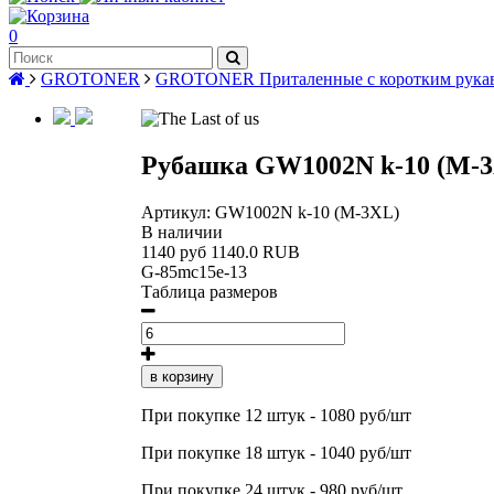
0
GROTONER
GROTONER Приталенные с коротким рука
Рубашка GW1002N k-10 (M-
Артикул:
GW1002N k-10 (M-3XL)
В наличии
1140 руб
1140.0
RUB
G-85mc15e-13
Таблица размеров
в корзину
При покупке 12 штук - 1080 руб/шт
При покупке 18 штук - 1040 руб/шт
При покупке 24 штук - 980 руб/шт