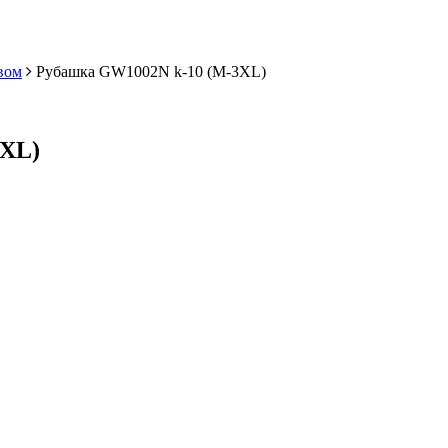
вом
Рубашка GW1002N k-10 (M-3XL)
3XL)