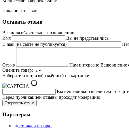
Количество в коробке:24шт.
Пока нет отзывов
Оставить отзыв
Все поля обязательны к заполнению
Имя
Вы не представились
E-mail (на сайте не публикуется)
Неп
Отзыв
Нам интересно Ваше мнение 
Оцените товар:
Наберите текст, изображённый на картинке
Вы неправильно ввели текст с карт
Перед публикацией отзывы проходят модерацию
Партнерам
доставка и возврат