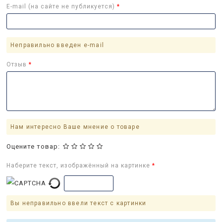
E-mail (на сайте не публикуется)
Неправильно введен e-mail
Отзыв
Нам интересно Ваше мнение о товаре
Оцените товар:
Наберите текст, изображённый на картинке
Вы неправильно ввели текст с картинки