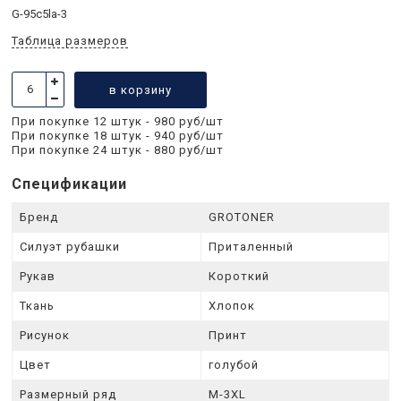
G-95c5la-3
Таблица размеров
в корзину
При покупке 12 штук - 980 руб/шт
При покупке 18 штук - 940 руб/шт
При покупке 24 штук - 880 руб/шт
Спецификации
Бренд
GROTONER
Силуэт рубашки
Приталенный
Рукав
Короткий
Ткань
Xлопок
Рисунок
Принт
Цвет
голубой
Размерный ряд
M-3XL