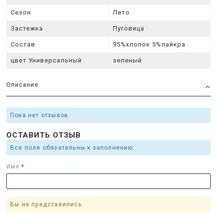
Сезон
Лето
Застежка
Пуговица
Состав
95%хлопок 5%лайкра
цвет Универсальный
зеленый
Описание
Пока нет отзывов
ОСТАВИТЬ ОТЗЫВ
Все поля обязательны к заполнению
Имя
Вы не представились