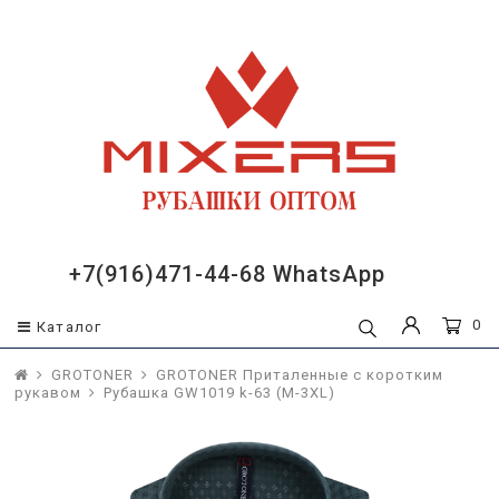
КАТАЛОГ
MIXERS
DINO SESSUN
GENUS GLAD
GROTONER
Рубашки MIXERS Кл
MIXERS Классическ
MIXERS Приталенн
MIXERS Приталенн
MIXERS Большие р
MIXERS Теплые
MIXERS Для подро
MIXERS Для детей 
MIXERS Для детей 
DINO SESSUN Боль
длинным рукавом
рукавом
рукавом
рукавом
(баталы)
Белые рубашки
Рубашки MIXERS Классические с
DINO SESSUN Классические с длинным
GENUS GLAD Классические с длинным
GROTONER Приталенные с длинным
Классические c д
Классические
В полоску
Длинный рукав
Длинный рукав
длинным рукавом
рукавом
рукавом
рукавом
Крупная клетка
Крупная клетка
Крупная клетка
Крупная клетка
Длинный рукав
Голубые рубашки и поло
Классические с к
Приталенные
Однотонные
Короткий рукав
Короткий рукав
MIXERS Классические с
DINO SESSUN Классические с
GENUS GLAD Приталенные с длинным
GROTONER Классические с коротким
Мелкая клетка
Мелкая клетка
Мелкая клетка
Мелкая клетка
Короткий рукав
коротким рукавом
коротким рукавом
рукавом
рукавом
Рубашки в клетку
Приталенные с дл
С коротким рукав
Белые
Белые
Широкая полоска
Широкая полоска
Широкая полоска
Широкая полоска
MIXERS Приталенные с длинным
DINO SESSUN Приталенные с длинным
GENUS GLAD Классические с
GROTONER Классические с длинным
НОВАЯ КОЛЛЕКЦИЯ
Приталенные с ко
Стрейч
Однотонные
Однотонные
+7(916)471-44-68 WhatsApp
рукавом
рукавом
коротким рукавом
рукавом
Мелкая полоска
Мелкая полоска
Мелкая полоска
Мелкая полоска
Поло детские
Сборки (Микс)
Сборки (Микс)
MIXERS Приталенные с коротким
DINO SESSUN Приталенные с
GENUS GLAD Приталенные с коротким
GROTONER Приталенные с коротким
0
Каталог
Однотонные
Однотонные
Однотонные
Однотонные
рукавом
коротким рукавом
рукавом
рукавом
Поло мужские
Обманки трикотаж
GROTONER
GROTONER Приталенные с коротким
Белые
Белые
Белые
Белые
MIXERS Большие размеры
DINO SESSUN Приталенные теплые
GROTONER Великаны короткий рукав
рукавом
Рубашка GW1019 k-63 (M-3XL)
(баталы)
По размерам
С выработкой
С выработкой
С выработкой
С выработкой
DINO SESSUN Большие размеры
GROTONER Детские
MIXERS Теплые
(баталы)
С принтом
С принтом
С принтом
С принтом
MIXERS Для подростков
DINO SESSUN Для детей с длинным