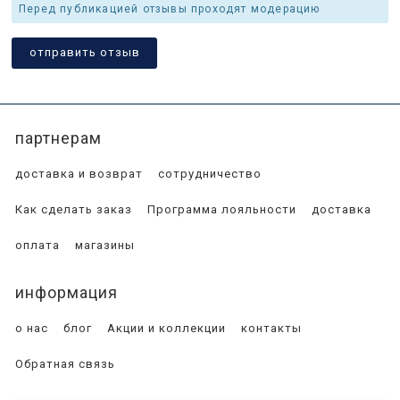
Перед публикацией отзывы проходят модерацию
партнерам
доставка и возврат
сотрудничество
Как сделать заказ
Программа лояльности
доставка
оплата
магазины
информация
о нас
блог
Акции и коллекции
контакты
Обратная связь