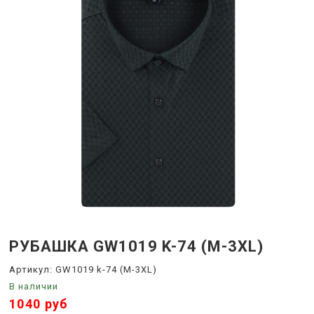
рукавом
Стрейч
Стрейч
Стрейч
Стрейч
MIXERS Для детей (Садик)
DINO SESSUN Для детей с коротким
Лен
Лен
Лен
рукавом
MIXERS Для детей (Школа)
DINO SESSUN Подросток с длинным
рукавом
РУБАШКА GW1019 K-74 (M-3XL)
Артикул:
GW1019 k-74 (M-3XL)
В наличии
1040 руб