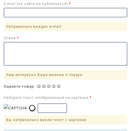
E-mail (на сайте не публикуется)
Неправильно введен e-mail
Отзыв
Нам интересно Ваше мнение о товаре
Оцените товар:
Наберите текст, изображённый на картинке
Вы неправильно ввели текст с картинки