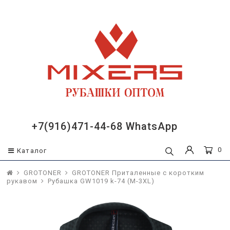
КАТАЛОГ
MIXERS
DINO SESSUN
GENUS GLAD
GROTONER
Рубашки MIXERS Кл
MIXERS Классическ
MIXERS Приталенн
MIXERS Приталенн
MIXERS Большие р
MIXERS Теплые
MIXERS Для подро
MIXERS Для детей 
MIXERS Для детей 
DINO SESSUN Боль
длинным рукавом
рукавом
рукавом
рукавом
(баталы)
Белые рубашки
Рубашки MIXERS Классические с
DINO SESSUN Классические с длинным
GENUS GLAD Классические с длинным
GROTONER Приталенные с длинным
Классические c д
Классические
В полоску
Длинный рукав
Длинный рукав
длинным рукавом
рукавом
рукавом
рукавом
Крупная клетка
Крупная клетка
Крупная клетка
Крупная клетка
Длинный рукав
Голубые рубашки и поло
Классические с к
Приталенные
Однотонные
Короткий рукав
Короткий рукав
MIXERS Классические с
DINO SESSUN Классические с
GENUS GLAD Приталенные с длинным
GROTONER Классические с коротким
Мелкая клетка
Мелкая клетка
Мелкая клетка
Мелкая клетка
Короткий рукав
коротким рукавом
коротким рукавом
рукавом
рукавом
Рубашки в клетку
Приталенные с дл
С коротким рукав
Белые
Белые
Широкая полоска
Широкая полоска
Широкая полоска
Широкая полоска
MIXERS Приталенные с длинным
DINO SESSUN Приталенные с длинным
GENUS GLAD Классические с
GROTONER Классические с длинным
НОВАЯ КОЛЛЕКЦИЯ
Приталенные с ко
Стрейч
Однотонные
Однотонные
+7(916)471-44-68 WhatsApp
рукавом
рукавом
коротким рукавом
рукавом
Мелкая полоска
Мелкая полоска
Мелкая полоска
Мелкая полоска
Поло детские
Сборки (Микс)
Сборки (Микс)
MIXERS Приталенные с коротким
DINO SESSUN Приталенные с
GENUS GLAD Приталенные с коротким
GROTONER Приталенные с коротким
0
Каталог
Однотонные
Однотонные
Однотонные
Однотонные
рукавом
коротким рукавом
рукавом
рукавом
Поло мужские
Обманки трикотаж
GROTONER
GROTONER Приталенные с коротким
Белые
Белые
Белые
Белые
MIXERS Большие размеры
DINO SESSUN Приталенные теплые
GROTONER Великаны короткий рукав
рукавом
Рубашка GW1019 k-74 (M-3XL)
(баталы)
По размерам
С выработкой
С выработкой
С выработкой
С выработкой
DINO SESSUN Большие размеры
GROTONER Детские
MIXERS Теплые
(баталы)
С принтом
С принтом
С принтом
С принтом
MIXERS Для подростков
DINO SESSUN Для детей с длинным