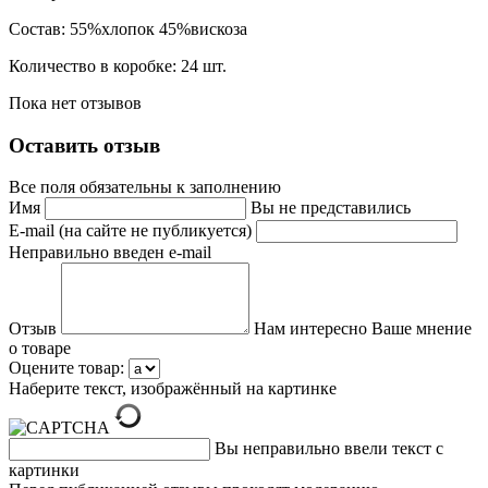
Состав: 55%хлопок 45%вискоза
Количество в коробке: 24 шт.
Пока нет отзывов
Оставить отзыв
Все поля обязательны к заполнению
Имя
Вы не представились
E-mail (на сайте не публикуется)
Неправильно введен e-mail
Отзыв
Нам интересно Ваше мнение
о товаре
Оцените товар:
Наберите текст, изображённый на картинке
Вы неправильно ввели текст с
картинки