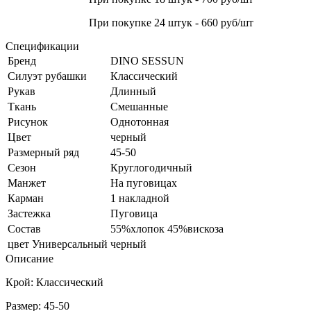
При покупке 24 штук - 660 руб/шт
Спецификации
Бренд
DINO SESSUN
Силуэт рубашки
Классический
Рукав
Длинный
Ткань
Смешанные
Рисунок
Однотонная
Цвет
черный
Размерный ряд
45-50
Сезон
Круглогодичный
Манжет
На пуговицах
Карман
1 накладной
Застежка
Пуговица
Состав
55%хлопок 45%вискоза
цвет Универсальный
черный
Описание
Крой: Классический
Размер: 45-50