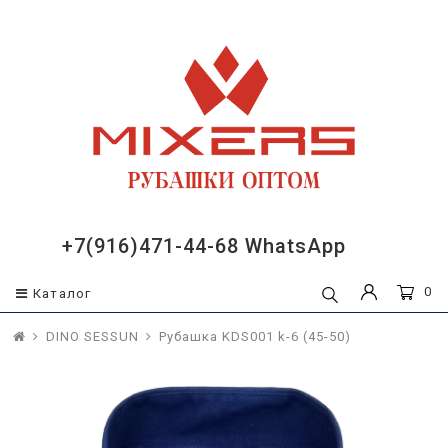
КАТАЛОГ
MIXERS
DINO SESSUN
GENUS GLAD
GROTONER
Рубашки MIXERS Кл
MIXERS Классическ
MIXERS Приталенн
MIXERS Приталенн
MIXERS Большие р
MIXERS Теплые
MIXERS Для подро
MIXERS Для детей 
MIXERS Для детей 
DINO SESSUN Боль
длинным рукавом
рукавом
рукавом
рукавом
(баталы)
Белые рубашки
Рубашки MIXERS Классические с
DINO SESSUN Классические с длинным
GENUS GLAD Классические с длинным
GROTONER Приталенные с длинным
Классические c д
Классические
В полоску
Длинный рукав
Длинный рукав
длинным рукавом
рукавом
рукавом
рукавом
Крупная клетка
Крупная клетка
Крупная клетка
Крупная клетка
Длинный рукав
Голубые рубашки и поло
Классические с к
Приталенные
Однотонные
Короткий рукав
Короткий рукав
MIXERS Классические с
DINO SESSUN Классические с
GENUS GLAD Приталенные с длинным
GROTONER Классические с коротким
Мелкая клетка
Мелкая клетка
Мелкая клетка
Мелкая клетка
Короткий рукав
коротким рукавом
коротким рукавом
рукавом
рукавом
Рубашки в клетку
Приталенные с дл
С коротким рукав
Белые
Белые
Широкая полоска
Широкая полоска
Широкая полоска
Широкая полоска
MIXERS Приталенные с длинным
DINO SESSUN Приталенные с длинным
GENUS GLAD Классические с
GROTONER Классические с длинным
НОВАЯ КОЛЛЕКЦИЯ
Приталенные с ко
Стрейч
Однотонные
Однотонные
+7(916)471-44-68 WhatsApp
рукавом
рукавом
коротким рукавом
рукавом
Мелкая полоска
Мелкая полоска
Мелкая полоска
Мелкая полоска
Поло детские
Сборки (Микс)
Сборки (Микс)
MIXERS Приталенные с коротким
DINO SESSUN Приталенные с
GENUS GLAD Приталенные с коротким
GROTONER Приталенные с коротким
0
Каталог
Однотонные
Однотонные
Однотонные
Однотонные
рукавом
коротким рукавом
рукавом
рукавом
Поло мужские
Обманки трикотаж
DINO SESSUN
Рубашка KDS001 k-6 (45-50)
Белые
Белые
Белые
Белые
MIXERS Большие размеры
DINO SESSUN Приталенные теплые
GROTONER Великаны короткий рукав
(баталы)
По размерам
С выработкой
С выработкой
С выработкой
С выработкой
DINO SESSUN Большие размеры
GROTONER Детские
MIXERS Теплые
(баталы)
С принтом
С принтом
С принтом
С принтом
MIXERS Для подростков
DINO SESSUN Для детей с длинным