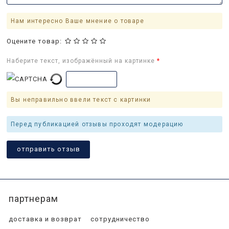
Нам интересно Ваше мнение о товаре
Оцените товар:
Наберите текст, изображённый на картинке
Вы неправильно ввели текст с картинки
Перед публикацией отзывы проходят модерацию
партнерам
доставка и возврат
сотрудничество