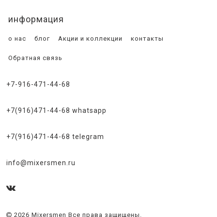
информация
о нас
блог
Акции и коллекции
контакты
Обратная связь
+7-916-471-44-68
+7(916)471-44-68 whatsapp
+7(916)471-44-68 telegram
info@mixersmen.ru
2026 Mixersmen Все права защищены.