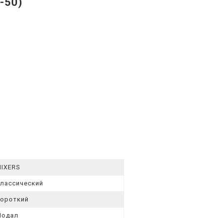
-50)
IXERS
лассический
ороткий
Модал