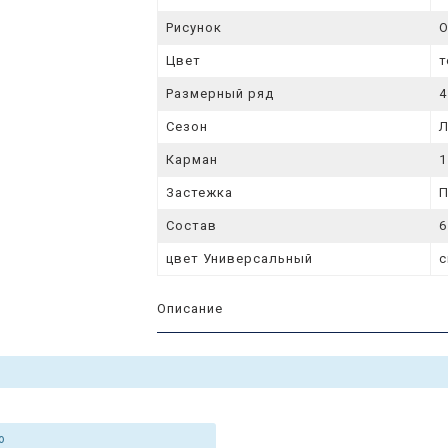
Рисунок
О
Цвет
т
Размерный ряд
4
Сезон
Карман
1
Застежка
П
Состав
6
цвет Универсальный
с
Описание
ю