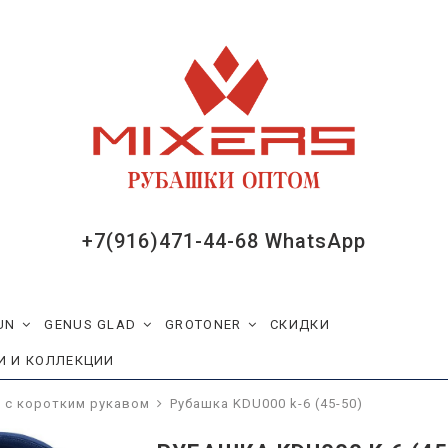
ассические с
ие с коротким
ые с длинным
ые с коротким
азмеры (баталы)
стков
(Садик)
(Школа)
шие размеры
линным рукавом
оротким рукавом
инным рукавом
ом
+7(916)471-44-68 WhatsApp
ротким рукавом
ные
UN
GENUS GLAD
GROTONER
СКИДКИ
И И КОЛЛЕКЦИИ
 с коротким рукавом
Рубашка KDU000 k-6 (45-50)