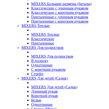
MIXERS Большие размеры (баталы)
Классические c длинным рукавом
Классические с коротким рукавом
Приталенные с длинным рукавом
Приталенные с коротким рукавом
MIXERS Теплые
MIXERS Теплые
Классические
Приталенные
MIXERS Для подростков
MIXERS Для подростков
В полоску
Однотонные
С коротким рукавом
Стрейч
MIXERS Для детей (Садик)
MIXERS Для детей (Садик)
Длинный рукав
Короткий рукав
Белые
Однотонные
Сборки (Микс)