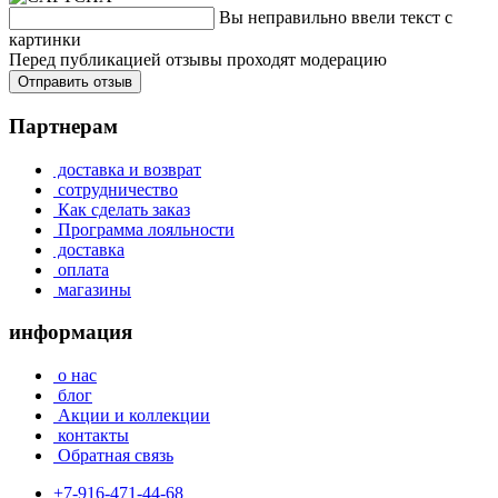
Вы неправильно ввели текст с
картинки
Перед публикацией отзывы проходят модерацию
Партнерам
доставка и возврат
сотрудничество
Как сделать заказ
Программа лояльности
доставка
оплата
магазины
информация
о нас
блог
Акции и коллекции
контакты
Обратная связь
+7-916-471-44-68