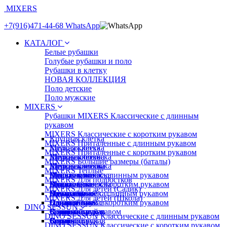
MIXERS
+7(916)471-44-68 WhatsApp
КАТАЛОГ
Белые рубашки
Голубые рубашки и поло
Рубашки в клетку
НОВАЯ КОЛЛЕКЦИЯ
Поло детские
Поло мужские
MIXERS
Рубашки MIXERS Классические с длинным
рукавом
MIXERS Классические с коротким рукавом
Крупная клетка
MIXERS Приталенные с длинным рукавом
Мелкая клетка
Крупная клетка
MIXERS Приталенные с коротким рукавом
Широкая полоска
Мелкая клетка
Крупная клетка
MIXERS Большие размеры (баталы)
Мелкая полоска
Широкая полоска
Мелкая клетка
Крупная клетка
MIXERS Теплые
Однотонные
Мелкая полоска
Широкая полоска
Мелкая клетка
Классические c длинным рукавом
MIXERS Для подростков
Белые
Однотонные
Мелкая полоска
Широкая полоска
Классические с коротким рукавом
Классические
MIXERS Для детей (Садик)
С выработкой
Белые
Однотонные
Мелкая полоска
Приталенные с длинным рукавом
Приталенные
В полоску
MIXERS Для детей (Школа)
С принтом
С выработкой
Белые
Однотонные
Приталенные с коротким рукавом
Однотонные
Длинный рукав
DINO SESSUN
Стрейч
С принтом
С выработкой
Белые
С коротким рукавом
Короткий рукав
Длинный рукав
DINO SESSUN Классические с длинным рукавом
Лен
Стрейч
С принтом
С выработкой
Стрейч
Белые
Короткий рукав
DINO SESSUN Классические с коротким рукавом