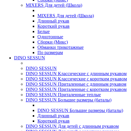
MIXERS Для детей (Школа)
MIXERS Для детей (Школа)
Длинный рукав
Короткий рукав
Белые
Однотонные
Сборки (Микс)
Обманки трикотажные
По размерам
DINO SESSUN
DINO SESSUN
DINO SESSUN Классические с длинным рукавом
DINO SESSUN Классические с коротким рукавом
DINO SESSUN Приталенные с длинным рукавом
DINO SESSUN Приталенные с коротким рукавом
DINO SESSUN Приталенные теплые
DINO SESSUN Большие размеры (баталы)
DINO SESSUN Большие размеры (баталы)
Длинный рукав
Короткий рукав
DINO SESSUN Для детей с длинным рукавом