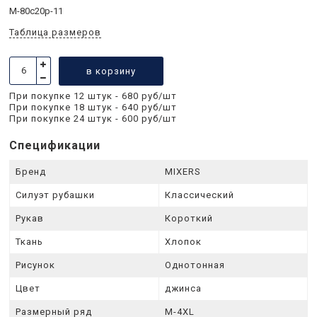
M-80c20p-11
Таблица размеров
в корзину
При покупке 12 штук - 680 руб/шт
При покупке 18 штук - 640 руб/шт
При покупке 24 штук - 600 руб/шт
Спецификации
Бренд
MIXERS
Силуэт рубашки
Классический
Рукав
Короткий
Ткань
Xлопок
Рисунок
Однотонная
Цвет
джинса
Размерный ряд
M-4XL