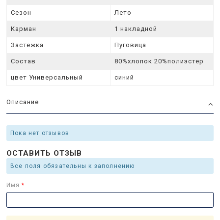
Сезон
Лето
Карман
1 накладной
Застежка
Пуговица
Состав
80%хлопок 20%полиэстер
цвет Универсальный
синий
Описание
Пока нет отзывов
ОСТАВИТЬ ОТЗЫВ
Все поля обязательны к заполнению
Имя