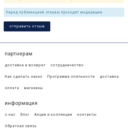
Перед публикацией отзывы проходят модерацию
партнерам
доставка и возврат
сотрудничество
Как сделать заказ
Программа лояльности
доставка
оплата
магазины
информация
о нас
блог
Акции и коллекции
контакты
Обратная связь