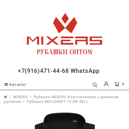
КАТАЛОГ
MIXERS
DINO SESSUN
GENUS GLAD
GROTONER
Рубашки MIXERS Кл
MIXERS Классическ
MIXERS Приталенн
MIXERS Приталенн
MIXERS Большие р
MIXERS Теплые
MIXERS Для подро
MIXERS Для детей 
MIXERS Для детей 
DINO SESSUN Боль
длинным рукавом
рукавом
рукавом
рукавом
(баталы)
Белые рубашки
Рубашки MIXERS Классические с
DINO SESSUN Классические с длинным
GENUS GLAD Классические с длинным
GROTONER Приталенные с длинным
Классические c д
Классические
В полоску
Длинный рукав
Длинный рукав
длинным рукавом
рукавом
рукавом
рукавом
Крупная клетка
Крупная клетка
Крупная клетка
Крупная клетка
Длинный рукав
Голубые рубашки и поло
Классические с к
Приталенные
Однотонные
Короткий рукав
Короткий рукав
MIXERS Классические с
DINO SESSUN Классические с
GENUS GLAD Приталенные с длинным
GROTONER Классические с коротким
Мелкая клетка
Мелкая клетка
Мелкая клетка
Мелкая клетка
Короткий рукав
коротким рукавом
коротким рукавом
рукавом
рукавом
Рубашки в клетку
Приталенные с дл
С коротким рукав
Белые
Белые
Широкая полоска
Широкая полоска
Широкая полоска
Широкая полоска
MIXERS Приталенные с длинным
DINO SESSUN Приталенные с длинным
GENUS GLAD Классические с
GROTONER Классические с длинным
НОВАЯ КОЛЛЕКЦИЯ
Приталенные с ко
Стрейч
Однотонные
Однотонные
+7(916)471-44-68 WhatsApp
рукавом
рукавом
коротким рукавом
рукавом
Мелкая полоска
Мелкая полоска
Мелкая полоска
Мелкая полоска
Поло детские
Сборки (Микс)
Сборки (Микс)
MIXERS Приталенные с коротким
DINO SESSUN Приталенные с
GENUS GLAD Приталенные с коротким
GROTONER Приталенные с коротким
0
Каталог
Однотонные
Однотонные
Однотонные
Однотонные
рукавом
коротким рукавом
рукавом
рукавом
Поло мужские
Обманки трикотаж
MIXERS
Рубашки MIXERS Классические с длинным
Белые
Белые
Белые
Белые
MIXERS Большие размеры
DINO SESSUN Приталенные теплые
GROTONER Великаны короткий рукав
рукавом
Рубашка MDU000FT-10 (M-4XL)
(баталы)
По размерам
С выработкой
С выработкой
С выработкой
С выработкой
DINO SESSUN Большие размеры
GROTONER Детские
MIXERS Теплые
(баталы)
С принтом
С принтом
С принтом
С принтом
MIXERS Для подростков
DINO SESSUN Для детей с длинным