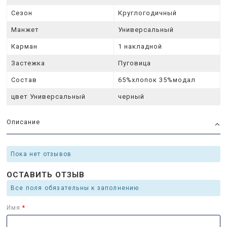
Сезон
Круглогодичный
Манжет
Универсальный
Карман
1 накладной
Застежка
Пуговица
Состав
65%хлопок 35%модал
цвет Универсальный
черный
Описание
Пока нет отзывов
ОСТАВИТЬ ОТЗЫВ
Все поля обязательны к заполнению
Имя