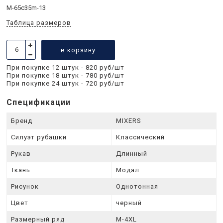
M-65c35m-13
Таблица размеров
в корзину
При покупке 12 штук - 820 руб/шт
При покупке 18 штук - 780 руб/шт
При покупке 24 штук - 720 руб/шт
Спецификации
Бренд
MIXERS
Силуэт рубашки
Классический
Рукав
Длинный
Ткань
Модал
Рисунок
Однотонная
Цвет
черный
Размерный ряд
M-4XL