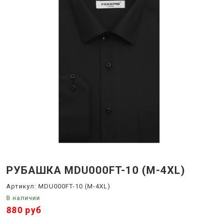
рукавом
Стрейч
Стрейч
Стрейч
Стрейч
MIXERS Для детей (Садик)
DINO SESSUN Для детей с коротким
Лен
Лен
Лен
рукавом
MIXERS Для детей (Школа)
DINO SESSUN Подросток с длинным
рукавом
РУБАШКА MDU000FT-10 (M-4XL)
Артикул:
MDU000FT-10 (M-4XL)
В наличии
880 руб