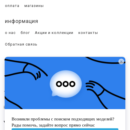
оплата
магазины
информация
о нас
блог
Акции и коллекции
контакты
Обратная связь
+7-916-471-44-68
+7(916)471-44-68 whatsapp
+7(916)471-44-68 telegram
info@mixersmen.ru