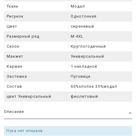
Ткань
Модал
Рисунок
Однотонная
Цвет
сиреневый
Размерный ряд
M-4XL
Сезон
Круглогодичный
Манжет
Универсальный
Карман
1 накладной
Застежка
Пуговица
Состав
65%хлопок 35%модал
цвет Универсальный
фиолетовый
Описание
Пока нет отзывов