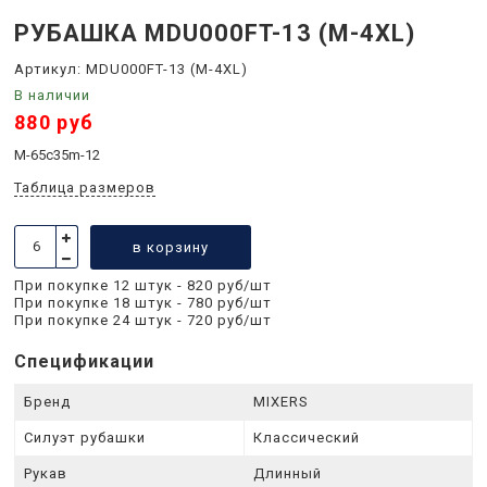
РУБАШКА MDU000FT-13 (M-4XL)
Артикул:
MDU000FT-13 (M-4XL)
В наличии
880 руб
M-65c35m-12
Таблица размеров
в корзину
При покупке 12 штук - 820 руб/шт
При покупке 18 штук - 780 руб/шт
При покупке 24 штук - 720 руб/шт
Спецификации
Бренд
MIXERS
Силуэт рубашки
Классический
Рукав
Длинный