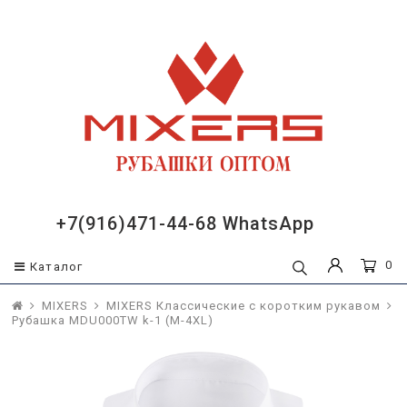
КАТАЛОГ
MIXERS
DINO SESSUN
GENUS GLAD
GROTONER
Рубашки MIXERS Кл
MIXERS Классическ
MIXERS Приталенн
MIXERS Приталенн
MIXERS Большие р
MIXERS Теплые
MIXERS Для подро
MIXERS Для детей 
MIXERS Для детей 
DINO SESSUN Боль
длинным рукавом
рукавом
рукавом
рукавом
(баталы)
Белые рубашки
Рубашки MIXERS Классические с
DINO SESSUN Классические с длинным
GENUS GLAD Классические с длинным
GROTONER Приталенные с длинным
Классические c д
Классические
В полоску
Длинный рукав
Длинный рукав
длинным рукавом
рукавом
рукавом
рукавом
Крупная клетка
Крупная клетка
Крупная клетка
Крупная клетка
Длинный рукав
Голубые рубашки и поло
Классические с к
Приталенные
Однотонные
Короткий рукав
Короткий рукав
MIXERS Классические с
DINO SESSUN Классические с
GENUS GLAD Приталенные с длинным
GROTONER Классические с коротким
Мелкая клетка
Мелкая клетка
Мелкая клетка
Мелкая клетка
Короткий рукав
коротким рукавом
коротким рукавом
рукавом
рукавом
Рубашки в клетку
Приталенные с дл
С коротким рукав
Белые
Белые
Широкая полоска
Широкая полоска
Широкая полоска
Широкая полоска
MIXERS Приталенные с длинным
DINO SESSUN Приталенные с длинным
GENUS GLAD Классические с
GROTONER Классические с длинным
НОВАЯ КОЛЛЕКЦИЯ
Приталенные с ко
Стрейч
Однотонные
Однотонные
+7(916)471-44-68 WhatsApp
рукавом
рукавом
коротким рукавом
рукавом
Мелкая полоска
Мелкая полоска
Мелкая полоска
Мелкая полоска
Поло детские
Сборки (Микс)
Сборки (Микс)
MIXERS Приталенные с коротким
DINO SESSUN Приталенные с
GENUS GLAD Приталенные с коротким
GROTONER Приталенные с коротким
0
Каталог
Однотонные
Однотонные
Однотонные
Однотонные
рукавом
коротким рукавом
рукавом
рукавом
Поло мужские
Обманки трикотаж
MIXERS
MIXERS Классические с коротким рукавом
Белые
Белые
Белые
Белые
MIXERS Большие размеры
DINO SESSUN Приталенные теплые
GROTONER Великаны короткий рукав
Рубашка MDU000TW k-1 (M-4XL)
(баталы)
По размерам
С выработкой
С выработкой
С выработкой
С выработкой
DINO SESSUN Большие размеры
GROTONER Детские
MIXERS Теплые
(баталы)
С принтом
С принтом
С принтом
С принтом
MIXERS Для подростков
DINO SESSUN Для детей с длинным