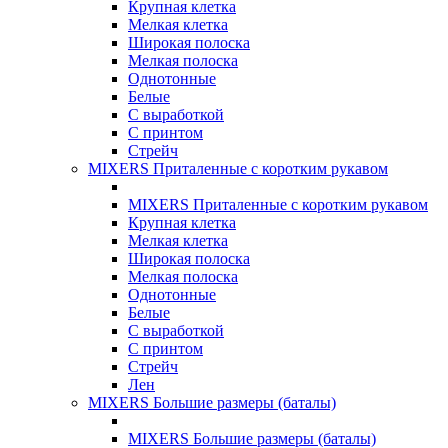
Крупная клетка
Мелкая клетка
Широкая полоска
Мелкая полоска
Однотонные
Белые
С выработкой
С принтом
Стрейч
MIXERS Приталенные с коротким рукавом
MIXERS Приталенные с коротким рукавом
Крупная клетка
Мелкая клетка
Широкая полоска
Мелкая полоска
Однотонные
Белые
С выработкой
С принтом
Стрейч
Лен
MIXERS Большие размеры (баталы)
MIXERS Большие размеры (баталы)