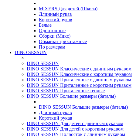
MIXERS Для детей (Школа)
Длинный рукав
Короткий рукав
Белые
Однотонные
Сборки (Микс)
Обманки трикотажные
По размерам
DINO SESSUN
DINO SESSUN
DINO SESSUN Классические с длинным рукавом
DINO SESSUN Классические с коротким рукавом
DINO SESSUN Приталенные с длинным рукавом
DINO SESSUN Приталенные с коротким рукавом
DINO SESSUN Приталенные теплые
DINO SESSUN Большие размеры (баталы)
DINO SESSUN Большие размеры (баталы)
Длинный рукав
Короткий рукав
DINO SESSUN Для детей с длинным рукавом
DINO SESSUN Для детей с коротким рукавом
DINO SESSUN Подросток с длинным рукавом