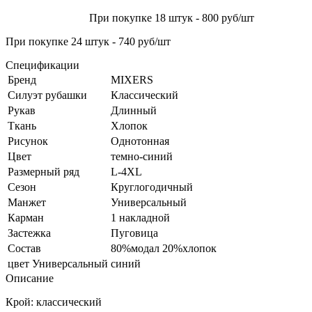
При покупке 18 штук - 800 руб/шт
При покупке 24 штук - 740 руб/шт
Спецификации
Бренд
MIXERS
Силуэт рубашки
Классический
Рукав
Длинный
Ткань
Xлопок
Рисунок
Однотонная
Цвет
темно-синий
Размерный ряд
L-4XL
Сезон
Круглогодичный
Манжет
Универсальный
Карман
1 накладной
Застежка
Пуговица
Состав
80%модал 20%хлопок
цвет Универсальный
синий
Описание
Крой: классический