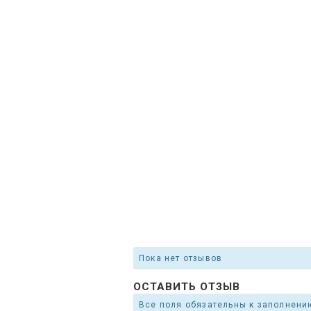
Пока нет отзывов
ОСТАВИТЬ ОТЗЫВ
Все поля обязательны к заполнени