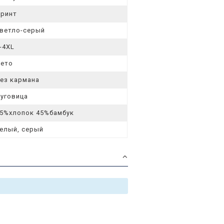
ринт
ветло-серый
-4XL
Лето
ез кармана
уговица
5%хлопок 45%бамбук
елый, серый