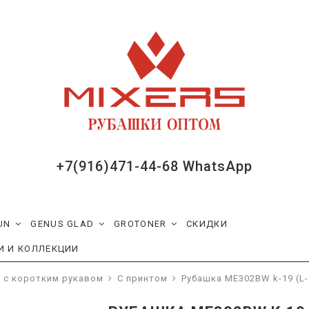
ассические с
ие с коротким
ые с длинным
ые с коротким
азмеры (баталы)
стков
(Садик)
(Школа)
шие размеры
линным рукавом
оротким рукавом
инным рукавом
ом
+7(916)471-44-68 WhatsApp
ротким рукавом
ные
UN
GENUS GLAD
GROTONER
СКИДКИ
И И КОЛЛЕКЦИИ
 с коротким рукавом
С принтом
Рубашка ME302BW k-19 (L-