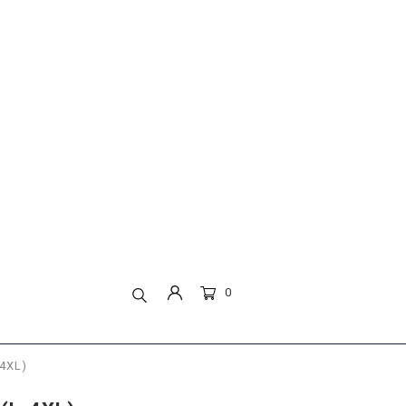
0
4XL)