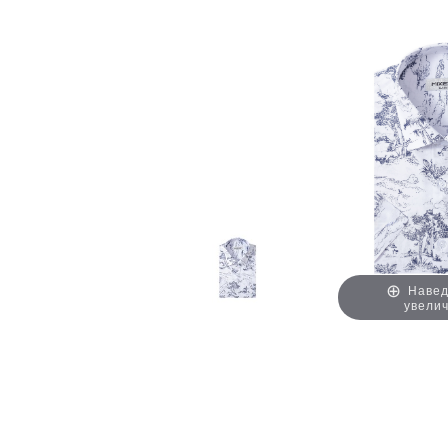
рукавом
Стрейч
Стрейч
Стрейч
Стрейч
MIXERS Для детей (Садик)
DINO SESSUN Для детей с коротким
Лен
Лен
Лен
рукавом
MIXERS Для детей (Школа)
DINO SESSUN Подросток с длинным
рукавом
Навед
увели