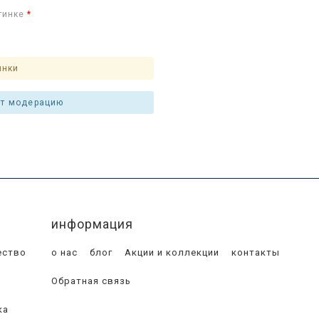
ртинке
инки
ят модерацию
информация
ество
о нас
блог
Акции и коллекции
контакты
Обратная связь
ка