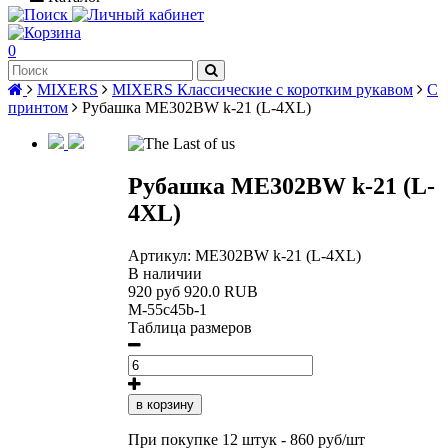
0
MIXERS
MIXERS Классические с коротким рукавом
С
принтом
Рубашка ME302BW k-21 (L-4XL)
Рубашка ME302BW k-21 (L-
4XL)
Артикул:
ME302BW k-21 (L-4XL)
В наличии
920 руб
920.0
RUB
M-55c45b-1
Таблица размеров
в корзину
При покупке 12 штук - 860 руб/шт