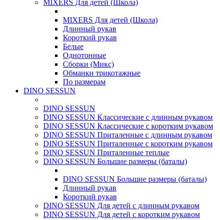
MIXERS Для детей (Школа)
MIXERS Для детей (Школа)
Длинный рукав
Короткий рукав
Белые
Однотонные
Сборки (Микс)
Обманки трикотажные
По размерам
DINO SESSUN
DINO SESSUN
DINO SESSUN Классические с длинным рукавом
DINO SESSUN Классические с коротким рукавом
DINO SESSUN Приталенные с длинным рукавом
DINO SESSUN Приталенные с коротким рукавом
DINO SESSUN Приталенные теплые
DINO SESSUN Большие размеры (баталы)
DINO SESSUN Большие размеры (баталы)
Длинный рукав
Короткий рукав
DINO SESSUN Для детей с длинным рукавом
DINO SESSUN Для детей с коротким рукавом