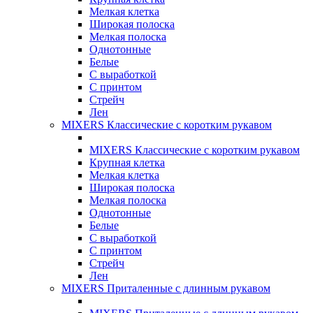
Мелкая клетка
Широкая полоска
Мелкая полоска
Однотонные
Белые
С выработкой
С принтом
Стрейч
Лен
MIXERS Классические с коротким рукавом
MIXERS Классические с коротким рукавом
Крупная клетка
Мелкая клетка
Широкая полоска
Мелкая полоска
Однотонные
Белые
С выработкой
С принтом
Стрейч
Лен
MIXERS Приталенные с длинным рукавом