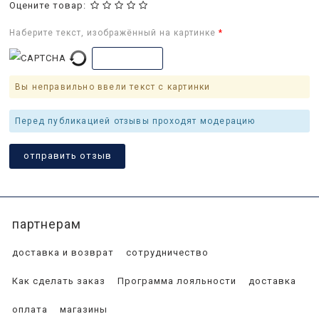
Оцените товар:
Наберите текст, изображённый на картинке
Вы неправильно ввели текст с картинки
Перед публикацией отзывы проходят модерацию
партнерам
доставка и возврат
сотрудничество
Как сделать заказ
Программа лояльности
доставка
оплата
магазины