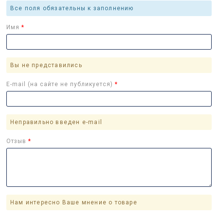
Все поля обязательны к заполнению
Имя
Вы не представились
E-mail (на сайте не публикуется)
Неправильно введен e-mail
Отзыв
Нам интересно Ваше мнение о товаре