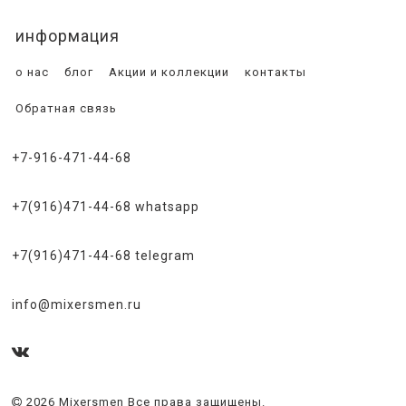
информация
о нас
блог
Акции и коллекции
контакты
Обратная связь
+7-916-471-44-68
+7(916)471-44-68 whatsapp
+7(916)471-44-68 telegram
info@mixersmen.ru
2026 Mixersmen Все права защищены.