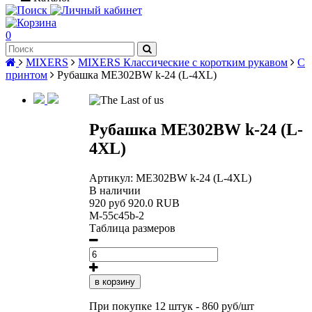
0
MIXERS
MIXERS Классические с коротким рукавом
С
принтом
Рубашка ME302BW k-24 (L-4XL)
Рубашка ME302BW k-24 (L-
4XL)
Артикул:
ME302BW k-24 (L-4XL)
В наличии
920 руб
920.0
RUB
M-55c45b-2
Таблица размеров
в корзину
При покупке 12 штук - 860 руб/шт