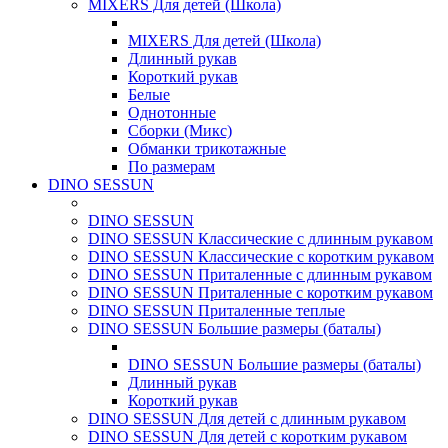
MIXERS Для детей (Школа)
MIXERS Для детей (Школа)
Длинный рукав
Короткий рукав
Белые
Однотонные
Сборки (Микс)
Обманки трикотажные
По размерам
DINO SESSUN
DINO SESSUN
DINO SESSUN Классические с длинным рукавом
DINO SESSUN Классические с коротким рукавом
DINO SESSUN Приталенные с длинным рукавом
DINO SESSUN Приталенные с коротким рукавом
DINO SESSUN Приталенные теплые
DINO SESSUN Большие размеры (баталы)
DINO SESSUN Большие размеры (баталы)
Длинный рукав
Короткий рукав
DINO SESSUN Для детей с длинным рукавом
DINO SESSUN Для детей с коротким рукавом