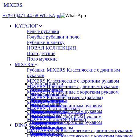
MIXERS
+7(916)471-44-68 WhatsApp
КАТАЛОГ
Белые рубашки
Голубые рубашки и поло
Рубашки в клетку
НОВАЯ КОЛЛЕКЦИЯ
Поло детские
Поло мужские
MIXERS
Рубашки MIXERS Классические с длинным
рукавом
MIXERS Классические с коротким рукавом
Крупная клетка
MIXERS Приталенные с длинным рукавом
Мелкая клетка
Крупная клетка
MIXERS Приталенные с коротким рукавом
Широкая полоска
Мелкая клетка
Крупная клетка
MIXERS Большие размеры (баталы)
Мелкая полоска
Широкая полоска
Мелкая клетка
Крупная клетка
MIXERS Теплые
Однотонные
Мелкая полоска
Широкая полоска
Мелкая клетка
Классические c длинным рукавом
MIXERS Для подростков
Белые
Однотонные
Мелкая полоска
Широкая полоска
Классические с коротким рукавом
Классические
MIXERS Для детей (Садик)
С выработкой
Белые
Однотонные
Мелкая полоска
Приталенные с длинным рукавом
Приталенные
В полоску
MIXERS Для детей (Школа)
С принтом
С выработкой
Белые
Однотонные
Приталенные с коротким рукавом
Однотонные
Длинный рукав
DINO SESSUN
Стрейч
С принтом
С выработкой
Белые
С коротким рукавом
Короткий рукав
Длинный рукав
DINO SESSUN Классические с длинным рукавом
Лен
Стрейч
С принтом
С выработкой
Стрейч
Белые
Короткий рукав
DINO SESSUN Классические с коротким рукавом