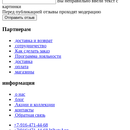
Вы неправильно ввели текст с
картинки
Перед публикацией отзывы проходят модерацию
Партнерам
доставка и возврат
сотрудничество
Как сделать заказ
Программа лояльности
доставка
оплата
магазины
информация
о нас
блог
Акции и коллекции
контакты
Обратная связь
+7-916-471-44-68