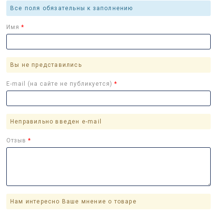
Все поля обязательны к заполнению
Имя
Вы не представились
E-mail (на сайте не публикуется)
Неправильно введен e-mail
Отзыв
Нам интересно Ваше мнение о товаре