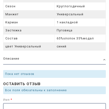
Сезон
Круглогодичный
Манжет
Универсальный
Карман
1 накладной
Застежка
Пуговица
Состав
65%хлопок 35%модал
цвет Универсальный
синий
Описание
Пока нет отзывов
ОСТАВИТЬ ОТЗЫВ
Все поля обязательны к заполнению
Имя