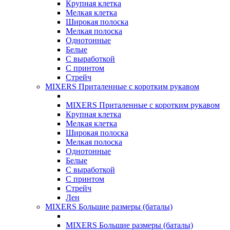
Крупная клетка
Мелкая клетка
Широкая полоска
Мелкая полоска
Однотонные
Белые
С выработкой
С принтом
Стрейч
MIXERS Приталенные с коротким рукавом
MIXERS Приталенные с коротким рукавом
Крупная клетка
Мелкая клетка
Широкая полоска
Мелкая полоска
Однотонные
Белые
С выработкой
С принтом
Стрейч
Лен
MIXERS Большие размеры (баталы)
MIXERS Большие размеры (баталы)