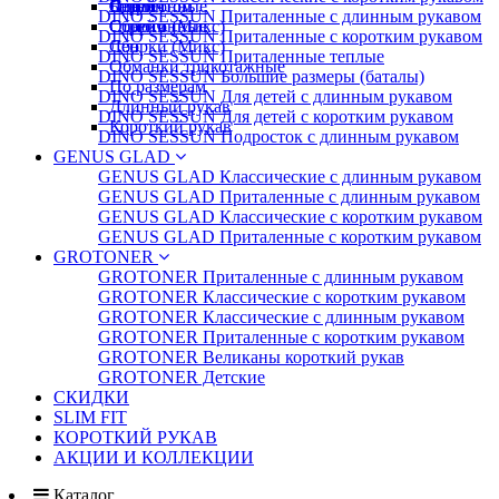
Лен
Стрейч
С принтом
Однотонные
Белые
DINO SESSUN Приталенные с длинным рукавом
Стрейч
Сборки (Микс)
Однотонные
DINO SESSUN Приталенные с коротким рукавом
Лен
Сборки (Микс)
DINO SESSUN Приталенные теплые
Обманки трикотажные
DINO SESSUN Большие размеры (баталы)
По размерам
DINO SESSUN Для детей с длинным рукавом
Длинный рукав
DINO SESSUN Для детей с коротким рукавом
Короткий рукав
DINO SESSUN Подросток с длинным рукавом
GENUS GLAD
GENUS GLAD Классические с длинным рукавом
GENUS GLAD Приталенные с длинным рукавом
GENUS GLAD Классические с коротким рукавом
GENUS GLAD Приталенные с коротким рукавом
GROTONER
GROTONER Приталенные с длинным рукавом
GROTONER Классические с коротким рукавом
GROTONER Классические с длинным рукавом
GROTONER Приталенные с коротким рукавом
GROTONER Великаны короткий рукав
GROTONER Детские
СКИДКИ
SLIM FIT
КОРОТКИЙ РУКАВ
АКЦИИ И КОЛЛЕКЦИИ
Каталог