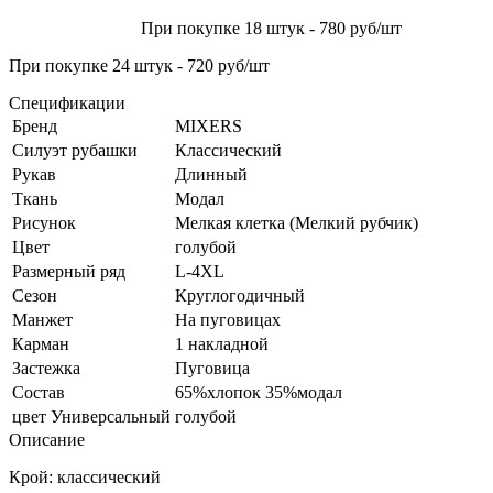
При покупке 18 штук - 780 руб/шт
При покупке 24 штук - 720 руб/шт
Спецификации
Бренд
MIXERS
Силуэт рубашки
Классический
Рукав
Длинный
Ткань
Модал
Рисунок
Мелкая клетка (Мелкий рубчик)
Цвет
голубой
Размерный ряд
L-4XL
Сезон
Круглогодичный
Манжет
На пуговицах
Карман
1 накладной
Застежка
Пуговица
Состав
65%хлопок 35%модал
цвет Универсальный
голубой
Описание
Крой: классический