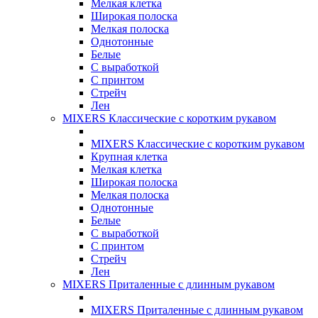
Мелкая клетка
Широкая полоска
Мелкая полоска
Однотонные
Белые
С выработкой
С принтом
Стрейч
Лен
MIXERS Классические с коротким рукавом
MIXERS Классические с коротким рукавом
Крупная клетка
Мелкая клетка
Широкая полоска
Мелкая полоска
Однотонные
Белые
С выработкой
С принтом
Стрейч
Лен
MIXERS Приталенные с длинным рукавом
MIXERS Приталенные с длинным рукавом