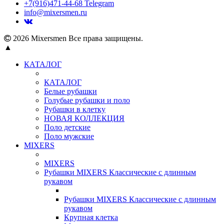
+7(916)471-44-68 Telegram
info@mixersmen.ru
2026 Mixersmen Все права защищены.
▲
КАТАЛОГ
КАТАЛОГ
Белые рубашки
Голубые рубашки и поло
Рубашки в клетку
НОВАЯ КОЛЛЕКЦИЯ
Поло детские
Поло мужские
MIXERS
MIXERS
Рубашки MIXERS Классические с длинным
рукавом
Рубашки MIXERS Классические с длинным
рукавом
Крупная клетка