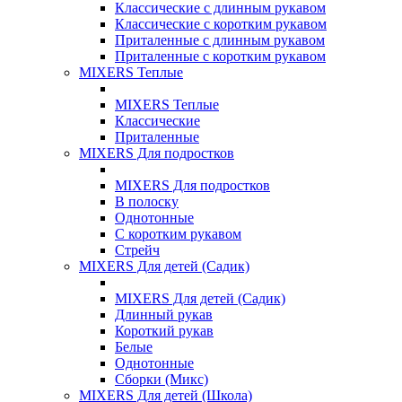
Классические c длинным рукавом
Классические с коротким рукавом
Приталенные с длинным рукавом
Приталенные с коротким рукавом
MIXERS Теплые
MIXERS Теплые
Классические
Приталенные
MIXERS Для подростков
MIXERS Для подростков
В полоску
Однотонные
С коротким рукавом
Стрейч
MIXERS Для детей (Садик)
MIXERS Для детей (Садик)
Длинный рукав
Короткий рукав
Белые
Однотонные
Сборки (Микс)
MIXERS Для детей (Школа)