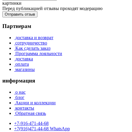
картинки
Перед публикацией отзывы проходят модерацию
Партнерам
доставка и возврат
сотрудничество
Как сделать заказ
Программа лояльности
доставка
оплата
магазины
информация
о нас
блог
Акции и коллекции
контакты
Обратная связь
+7-916-471-44-68
+7(916)471-44-68 WhatsApp