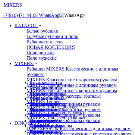
MIXERS
+7(916)471-44-68 WhatsApp
КАТАЛОГ
Белые рубашки
Голубые рубашки и поло
Рубашки в клетку
НОВАЯ КОЛЛЕКЦИЯ
Поло детские
Поло мужские
MIXERS
Рубашки MIXERS Классические с длинным
рукавом
MIXERS Классические с коротким рукавом
Крупная клетка
MIXERS Приталенные с длинным рукавом
Мелкая клетка
Крупная клетка
MIXERS Приталенные с коротким рукавом
Широкая полоска
Мелкая клетка
Крупная клетка
MIXERS Большие размеры (баталы)
Мелкая полоска
Широкая полоска
Мелкая клетка
Крупная клетка
MIXERS Теплые
Однотонные
Мелкая полоска
Широкая полоска
Мелкая клетка
Классические c длинным рукавом
MIXERS Для подростков
Белые
Однотонные
Мелкая полоска
Широкая полоска
Классические с коротким рукавом
Классические
MIXERS Для детей (Садик)
С выработкой
Белые
Однотонные
Мелкая полоска
Приталенные с длинным рукавом
Приталенные
В полоску
MIXERS Для детей (Школа)
С принтом
С выработкой
Белые
Однотонные
Приталенные с коротким рукавом
Однотонные
Длинный рукав
DINO SESSUN
Стрейч
С принтом
С выработкой
Белые
С коротким рукавом
Короткий рукав
Длинный рукав
DINO SESSUN Классические с длинным рукавом
Лен
Стрейч
С принтом
С выработкой
Стрейч
Белые
Короткий рукав
DINO SESSUN Классические с коротким рукавом