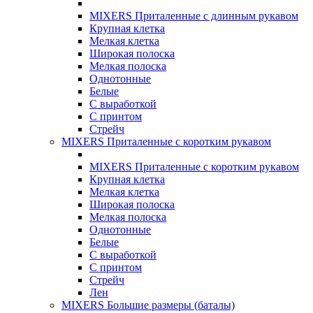
MIXERS Приталенные с длинным рукавом
Крупная клетка
Мелкая клетка
Широкая полоска
Мелкая полоска
Однотонные
Белые
С выработкой
С принтом
Стрейч
MIXERS Приталенные с коротким рукавом
MIXERS Приталенные с коротким рукавом
Крупная клетка
Мелкая клетка
Широкая полоска
Мелкая полоска
Однотонные
Белые
С выработкой
С принтом
Стрейч
Лен
MIXERS Большие размеры (баталы)