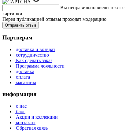
Вы неправильно ввели текст с
картинки
Перед публикацией отзывы проходят модерацию
Партнерам
доставка и возврат
сотрудничество
Как сделать заказ
Программа лояльности
доставка
оплата
магазины
информация
о нас
блог
Акции и коллекции
контакты
Обратная связь