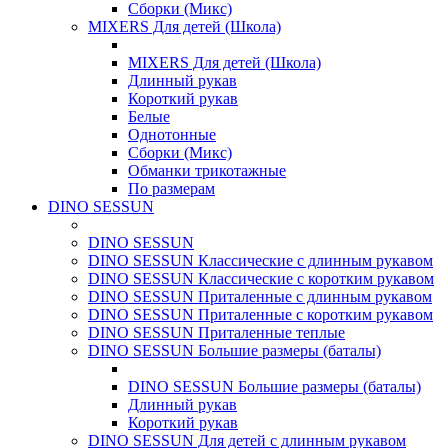
Сборки (Микс)
MIXERS Для детей (Школа)
MIXERS Для детей (Школа)
Длинный рукав
Короткий рукав
Белые
Однотонные
Сборки (Микс)
Обманки трикотажные
По размерам
DINO SESSUN
DINO SESSUN
DINO SESSUN Классические с длинным рукавом
DINO SESSUN Классические с коротким рукавом
DINO SESSUN Приталенные с длинным рукавом
DINO SESSUN Приталенные с коротким рукавом
DINO SESSUN Приталенные теплые
DINO SESSUN Большие размеры (баталы)
DINO SESSUN Большие размеры (баталы)
Длинный рукав
Короткий рукав
DINO SESSUN Для детей с длинным рукавом