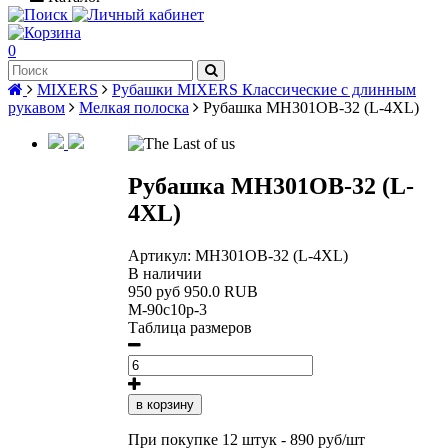
0
MIXERS
Рубашки MIXERS Классические с длинным
рукавом
Мелкая полоска
Рубашка MH301OB-32 (L-4XL)
Рубашка MH301OB-32 (L-
4XL)
Артикул:
MH301OB-32 (L-4XL)
В наличии
950 руб
950.0
RUB
M-90c10p-3
Таблица размеров
в корзину
При покупке 12 штук - 890 руб/шт