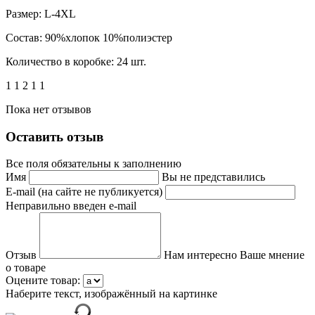
Размер: L-4XL
Состав: 90%хлопок 10%полиэстер
Количество в коробке: 24 шт.
1 1 2 1 1
Пока нет отзывов
Оставить отзыв
Все поля обязательны к заполнению
Имя
Вы не представились
E-mail (на сайте не публикуется)
Неправильно введен e-mail
Отзыв
Нам интересно Ваше мнение
о товаре
Оцените товар:
Наберите текст, изображённый на картинке