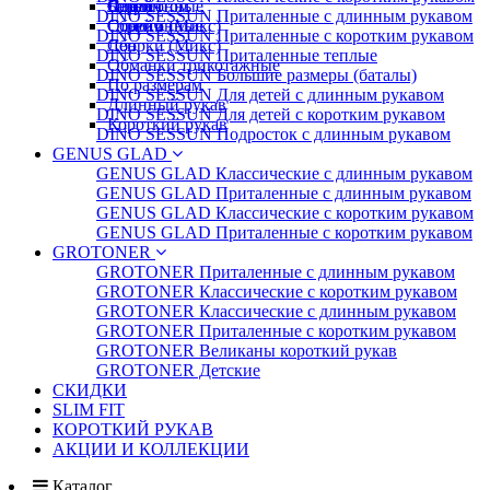
Лен
Стрейч
С принтом
Однотонные
Белые
DINO SESSUN Приталенные с длинным рукавом
Стрейч
Сборки (Микс)
Однотонные
DINO SESSUN Приталенные с коротким рукавом
Лен
Сборки (Микс)
DINO SESSUN Приталенные теплые
Обманки трикотажные
DINO SESSUN Большие размеры (баталы)
По размерам
DINO SESSUN Для детей с длинным рукавом
Длинный рукав
DINO SESSUN Для детей с коротким рукавом
Короткий рукав
DINO SESSUN Подросток с длинным рукавом
GENUS GLAD
GENUS GLAD Классические с длинным рукавом
GENUS GLAD Приталенные с длинным рукавом
GENUS GLAD Классические с коротким рукавом
GENUS GLAD Приталенные с коротким рукавом
GROTONER
GROTONER Приталенные с длинным рукавом
GROTONER Классические с коротким рукавом
GROTONER Классические с длинным рукавом
GROTONER Приталенные с коротким рукавом
GROTONER Великаны короткий рукав
GROTONER Детские
СКИДКИ
SLIM FIT
КОРОТКИЙ РУКАВ
АКЦИИ И КОЛЛЕКЦИИ
Каталог