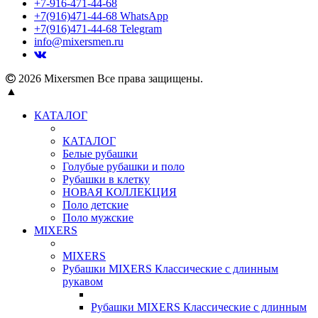
+7-916-471-44-68
+7(916)471-44-68 WhatsApp
+7(916)471-44-68 Telegram
info@mixersmen.ru
2026 Mixersmen Все права защищены.
▲
КАТАЛОГ
КАТАЛОГ
Белые рубашки
Голубые рубашки и поло
Рубашки в клетку
НОВАЯ КОЛЛЕКЦИЯ
Поло детские
Поло мужские
MIXERS
MIXERS
Рубашки MIXERS Классические с длинным
рукавом
Рубашки MIXERS Классические с длинным