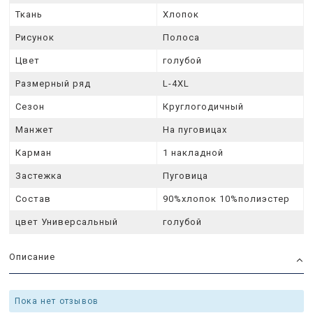
Ткань
Xлопок
Рисунок
Полоса
Цвет
голубой
Размерный ряд
L-4XL
Сезон
Круглогодичный
Манжет
На пуговицах
Карман
1 накладной
Застежка
Пуговица
Состав
90%хлопок 10%полиэстер
цвет Универсальный
голубой
Описание
Пока нет отзывов