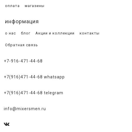
оплата
магазины
информация
о нас
блог
Акции и коллекции
контакты
Обратная связь
+7-916-471-44-68
+7(916)471-44-68 whatsapp
+7(916)471-44-68 telegram
info@mixersmen.ru