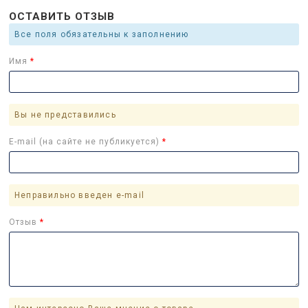
ОСТАВИТЬ ОТЗЫВ
Все поля обязательны к заполнению
Имя
Вы не представились
E-mail (на сайте не публикуется)
Неправильно введен e-mail
Отзыв