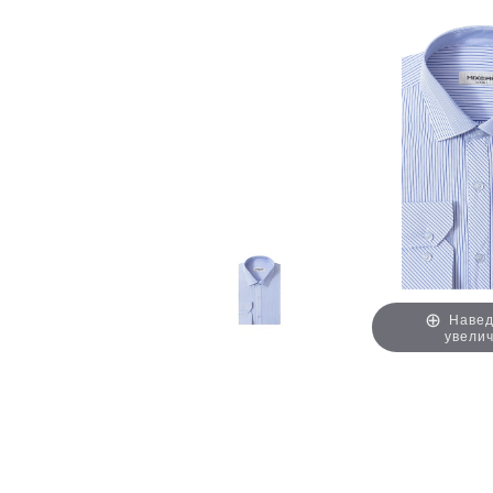
рукавом
Стрейч
Стрейч
Стрейч
Стрейч
MIXERS Для детей (Садик)
DINO SESSUN Для детей с коротким
Лен
Лен
Лен
рукавом
MIXERS Для детей (Школа)
DINO SESSUN Подросток с длинным
рукавом
Навед
увели