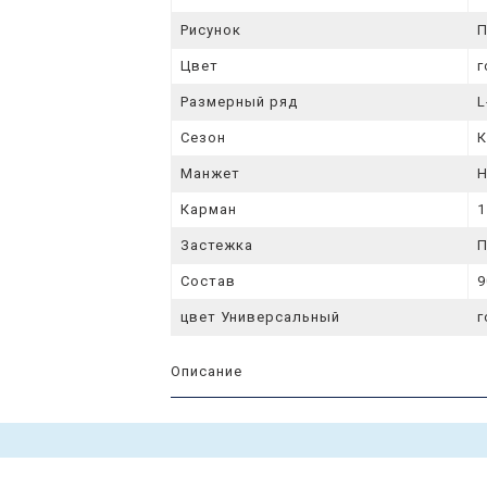
Рисунок
Цвет
г
Размерный ряд
L
Сезон
К
Манжет
Н
Карман
1
Застежка
П
Состав
9
цвет Универсальный
г
Описание