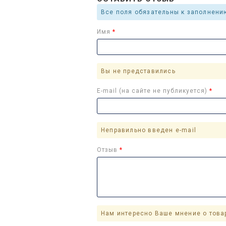
Все поля обязательны к заполнени
Имя
Вы не представились
E-mail (на сайте не публикуется)
Неправильно введен e-mail
Отзыв
Нам интересно Ваше мнение о това