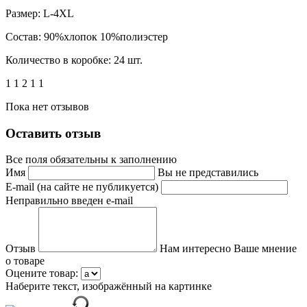
Размер: L-4XL
Состав: 90%хлопок 10%полиэстер
Количество в коробке: 24 шт.
1 1 2 1 1
Пока нет отзывов
Оставить отзыв
Все поля обязательны к заполнению
Имя
Вы не представились
E-mail (на сайте не публикуется)
Неправильно введен e-mail
Отзыв
Нам интересно Ваше мнение
о товаре
Оцените товар:
Наберите текст, изображённый на картинке