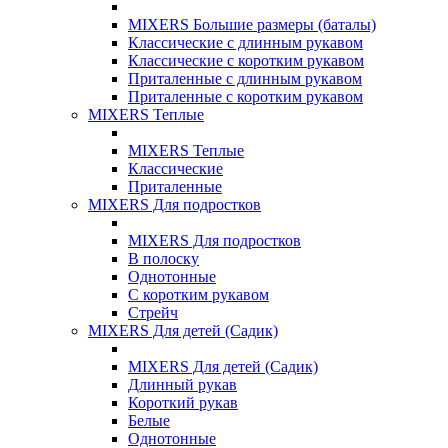
MIXERS Большие размеры (баталы)
Классические c длинным рукавом
Классические с коротким рукавом
Приталенные с длинным рукавом
Приталенные с коротким рукавом
MIXERS Теплые
MIXERS Теплые
Классические
Приталенные
MIXERS Для подростков
MIXERS Для подростков
В полоску
Однотонные
С коротким рукавом
Стрейч
MIXERS Для детей (Садик)
MIXERS Для детей (Садик)
Длинный рукав
Короткий рукав
Белые
Однотонные