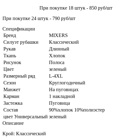
При покупке 18 штук - 850 руб/шт
При покупке 24 штук - 790 руб/шт
Спецификации
Бренд
MIXERS
Силуэт рубашки
Классический
Рукав
Длинный
Ткань
Xлопок
Рисунок
Полоса
Цвет
зеленый
Размерный ряд
L-4XL
Сезон
Круглогодичный
Манжет
На пуговицах
Карман
1 накладной
Застежка
Пуговица
Состав
90%хлопок 10%полиэстер
цвет Универсальный
зеленый
Описание
Крой: Классический