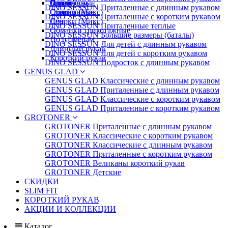
Лен
Стрейч
С принтом
Однотонные
Белые
DINO SESSUN Приталенные с длинным рукавом
Стрейч
Сборки (Микс)
Однотонные
DINO SESSUN Приталенные с коротким рукавом
Лен
Сборки (Микс)
DINO SESSUN Приталенные теплые
Обманки трикотажные
DINO SESSUN Большие размеры (баталы)
По размерам
DINO SESSUN Для детей с длинным рукавом
Длинный рукав
DINO SESSUN Для детей с коротким рукавом
Короткий рукав
DINO SESSUN Подросток с длинным рукавом
GENUS GLAD
GENUS GLAD Классические с длинным рукавом
GENUS GLAD Приталенные с длинным рукавом
GENUS GLAD Классические с коротким рукавом
GENUS GLAD Приталенные с коротким рукавом
GROTONER
GROTONER Приталенные с длинным рукавом
GROTONER Классические с коротким рукавом
GROTONER Классические с длинным рукавом
GROTONER Приталенные с коротким рукавом
GROTONER Великаны короткий рукав
GROTONER Детские
СКИДКИ
SLIM FIT
КОРОТКИЙ РУКАВ
АКЦИИ И КОЛЛЕКЦИИ
Каталог