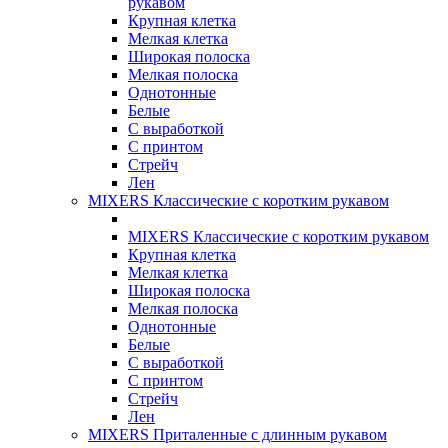
рукавом
Крупная клетка
Мелкая клетка
Широкая полоска
Мелкая полоска
Однотонные
Белые
С выработкой
С принтом
Стрейч
Лен
MIXERS Классические с коротким рукавом
MIXERS Классические с коротким рукавом
Крупная клетка
Мелкая клетка
Широкая полоска
Мелкая полоска
Однотонные
Белые
С выработкой
С принтом
Стрейч
Лен
MIXERS Приталенные с длинным рукавом