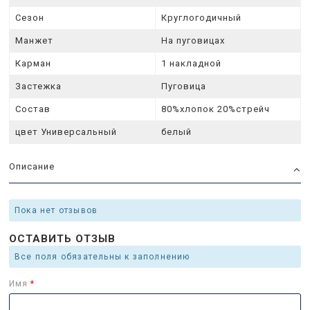
Сезон
Круглогодичный
Манжет
На пуговицах
Карман
1 накладной
Застежка
Пуговица
Состав
80%хлопок 20%стрейч
цвет Универсальный
белый
Описание
Пока нет отзывов
ОСТАВИТЬ ОТЗЫВ
Все поля обязательны к заполнению
Имя