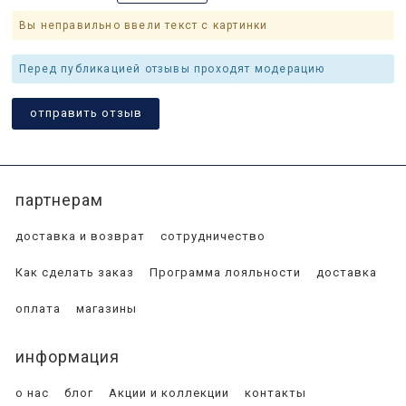
Вы неправильно ввели текст с картинки
Перед публикацией отзывы проходят модерацию
партнерам
доставка и возврат
сотрудничество
Как сделать заказ
Программа лояльности
доставка
оплата
магазины
информация
о нас
блог
Акции и коллекции
контакты