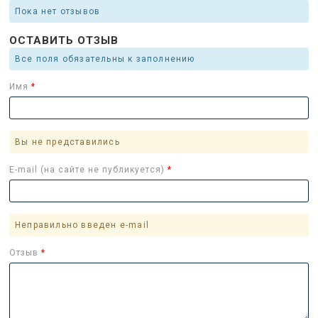
Пока нет отзывов
ОСТАВИТЬ ОТЗЫВ
Все поля обязательны к заполнению
Имя
Вы не представились
E-mail (на сайте не публикуется)
Неправильно введен e-mail
Отзыв