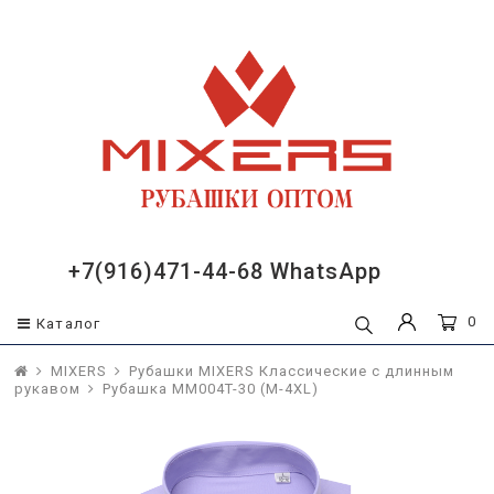
КАТАЛОГ
MIXERS
DINO SESSUN
GENUS GLAD
GROTONER
Рубашки MIXERS Кл
MIXERS Классическ
MIXERS Приталенн
MIXERS Приталенн
MIXERS Большие р
MIXERS Теплые
MIXERS Для подро
MIXERS Для детей 
MIXERS Для детей 
DINO SESSUN Боль
длинным рукавом
рукавом
рукавом
рукавом
(баталы)
Белые рубашки
Рубашки MIXERS Классические с
DINO SESSUN Классические с длинным
GENUS GLAD Классические с длинным
GROTONER Приталенные с длинным
Классические c д
Классические
В полоску
Длинный рукав
Длинный рукав
длинным рукавом
рукавом
рукавом
рукавом
Крупная клетка
Крупная клетка
Крупная клетка
Крупная клетка
Длинный рукав
Голубые рубашки и поло
Классические с к
Приталенные
Однотонные
Короткий рукав
Короткий рукав
MIXERS Классические с
DINO SESSUN Классические с
GENUS GLAD Приталенные с длинным
GROTONER Классические с коротким
Мелкая клетка
Мелкая клетка
Мелкая клетка
Мелкая клетка
Короткий рукав
коротким рукавом
коротким рукавом
рукавом
рукавом
Рубашки в клетку
Приталенные с дл
С коротким рукав
Белые
Белые
Широкая полоска
Широкая полоска
Широкая полоска
Широкая полоска
MIXERS Приталенные с длинным
DINO SESSUN Приталенные с длинным
GENUS GLAD Классические с
GROTONER Классические с длинным
НОВАЯ КОЛЛЕКЦИЯ
Приталенные с ко
Стрейч
Однотонные
Однотонные
+7(916)471-44-68 WhatsApp
рукавом
рукавом
коротким рукавом
рукавом
Мелкая полоска
Мелкая полоска
Мелкая полоска
Мелкая полоска
Поло детские
Сборки (Микс)
Сборки (Микс)
MIXERS Приталенные с коротким
DINO SESSUN Приталенные с
GENUS GLAD Приталенные с коротким
GROTONER Приталенные с коротким
0
Каталог
Однотонные
Однотонные
Однотонные
Однотонные
рукавом
коротким рукавом
рукавом
рукавом
Поло мужские
Обманки трикотаж
MIXERS
Рубашки MIXERS Классические с длинным
Белые
Белые
Белые
Белые
MIXERS Большие размеры
DINO SESSUN Приталенные теплые
GROTONER Великаны короткий рукав
рукавом
Рубашка MM004T-30 (M-4XL)
(баталы)
По размерам
С выработкой
С выработкой
С выработкой
С выработкой
DINO SESSUN Большие размеры
GROTONER Детские
MIXERS Теплые
(баталы)
С принтом
С принтом
С принтом
С принтом
MIXERS Для подростков
DINO SESSUN Для детей с длинным