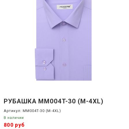
рукавом
Стрейч
Стрейч
Стрейч
Стрейч
MIXERS Для детей (Садик)
DINO SESSUN Для детей с коротким
Лен
Лен
Лен
рукавом
MIXERS Для детей (Школа)
DINO SESSUN Подросток с длинным
рукавом
РУБАШКА MM004T-30 (M-4XL)
Артикул:
MM004T-30 (M-4XL)
В наличии
800 руб