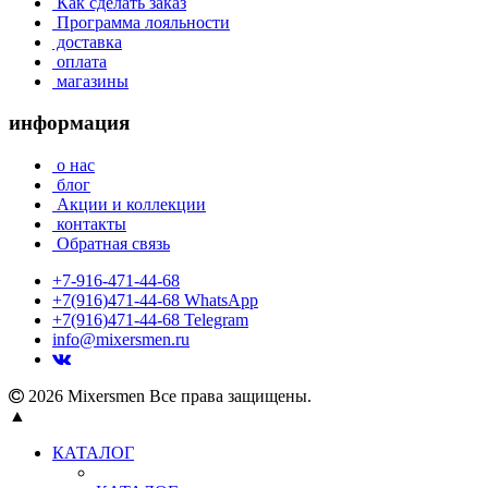
Как сделать заказ
Программа лояльности
доставка
оплата
магазины
информация
о нас
блог
Акции и коллекции
контакты
Обратная связь
+7-916-471-44-68
+7(916)471-44-68 WhatsApp
+7(916)471-44-68 Telegram
info@mixersmen.ru
2026 Mixersmen Все права защищены.
▲
КАТАЛОГ