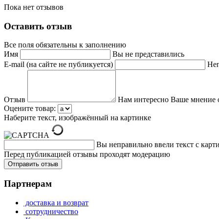
Пока нет отзывов
Оставить отзыв
Все поля обязательны к заполнению
Имя
Вы не представились
E-mail (на сайте не публикуется)
Неп
Отзыв
Нам интересно Ваше мнение 
Оцените товар:
Наберите текст, изображённый на картинке
Вы неправильно ввели текст с карт
Перед публикацией отзывы проходят модерацию
Партнерам
доставка и возврат
сотрудничество