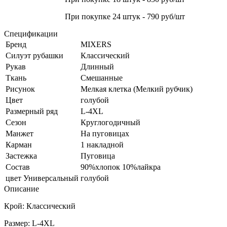
При покупке 24 штук - 790 руб/шт
Спецификации
Бренд
MIXERS
Силуэт рубашки
Классический
Рукав
Длинный
Ткань
Смешанные
Рисунок
Мелкая клетка (Мелкий рубчик)
Цвет
голубой
Размерный ряд
L-4XL
Сезон
Круглогодичный
Манжет
На пуговицах
Карман
1 накладной
Застежка
Пуговица
Состав
90%хлопок 10%лайкра
цвет Универсальный
голубой
Описание
Крой: Классический
Размер: L-4XL