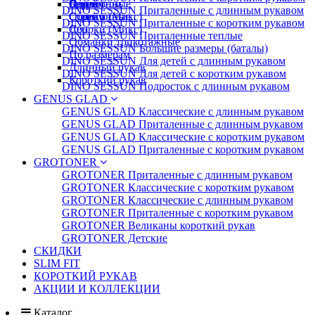
Лен
Стрейч
С принтом
Однотонные
Белые
DINO SESSUN Приталенные с длинным рукавом
Стрейч
Сборки (Микс)
Однотонные
DINO SESSUN Приталенные с коротким рукавом
Лен
Сборки (Микс)
DINO SESSUN Приталенные теплые
Обманки трикотажные
DINO SESSUN Большие размеры (баталы)
По размерам
DINO SESSUN Для детей с длинным рукавом
Длинный рукав
DINO SESSUN Для детей с коротким рукавом
Короткий рукав
DINO SESSUN Подросток с длинным рукавом
GENUS GLAD
GENUS GLAD Классические с длинным рукавом
GENUS GLAD Приталенные с длинным рукавом
GENUS GLAD Классические с коротким рукавом
GENUS GLAD Приталенные с коротким рукавом
GROTONER
GROTONER Приталенные с длинным рукавом
GROTONER Классические с коротким рукавом
GROTONER Классические с длинным рукавом
GROTONER Приталенные с коротким рукавом
GROTONER Великаны короткий рукав
GROTONER Детские
СКИДКИ
SLIM FIT
КОРОТКИЙ РУКАВ
АКЦИИ И КОЛЛЕКЦИИ
Каталог