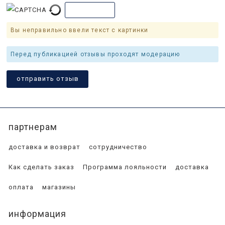
Вы неправильно ввели текст с картинки
Перед публикацией отзывы проходят модерацию
партнерам
доставка и возврат
сотрудничество
Как сделать заказ
Программа лояльности
доставка
оплата
магазины
информация