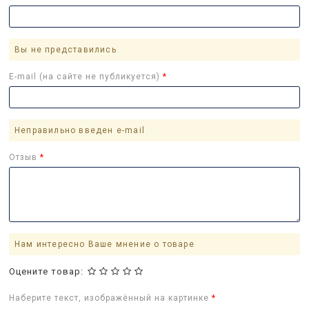
Вы не представились
E-mail (на сайте не публикуется)
Неправильно введен e-mail
Отзыв
Нам интересно Ваше мнение о товаре
Оцените товар:
Наберите текст, изображённый на картинке