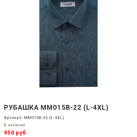
рукавом
Стрейч
Стрейч
Стрейч
Стрейч
MIXERS Для детей (Садик)
DINO SESSUN Для детей с коротким
Лен
Лен
Лен
рукавом
MIXERS Для детей (Школа)
DINO SESSUN Подросток с длинным
рукавом
РУБАШКА MM015B-22 (L-4XL)
Артикул:
MM015B-22 (L-4XL)
В наличии
950 руб