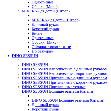
Однотонные
Сборки (Микс)
MIXERS Для детей (Школа)
MIXERS Для детей (Школа)
Длинный рукав
Короткий рукав
Белые
Однотонные
Сборки (Микс)
Обманки трикотажные
По размерам
DINO SESSUN
DINO SESSUN
DINO SESSUN Классические с длинным рукавом
DINO SESSUN Классические с коротким рукавом
DINO SESSUN Приталенные с длинным рукавом
DINO SESSUN Приталенные с коротким рукавом
DINO SESSUN Приталенные теплые
DINO SESSUN Большие размеры (баталы)
DINO SESSUN Большие размеры (баталы)
Длинный рукав
Короткий рукав