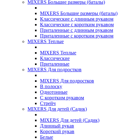
MIXERS Большие размеры (баталы)
MIXERS Большие размеры (баталы)
Классические c длинным рукавом
Классические с коротким рукавом
Приталенные с длинным рукавом
Приталенные с коротким рукавом
MIXERS Теплые
MIXERS Теплые
Классические
Приталенные
MIXERS Для подростков
MIXERS Для подростков
В полоску
Однотонные
С коротким рукавом
Стрейч
MIXERS Для детей (Садик)
MIXERS Для детей (Садик)
Длинный рукав
Короткий рукав
Белые