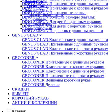
Лен
Стрейч
С принтом
Однотонные
Белые
DINO SESSUN Приталенные с длинным рукавом
Стрейч
Сборки (Микс)
Однотонные
DINO SESSUN Приталенные с коротким рукавом
Лен
Сборки (Микс)
DINO SESSUN Приталенные теплые
Обманки трикотажные
DINO SESSUN Большие размеры (баталы)
По размерам
DINO SESSUN Для детей с длинным рукавом
Длинный рукав
DINO SESSUN Для детей с коротким рукавом
Короткий рукав
DINO SESSUN Подросток с длинным рукавом
GENUS GLAD
GENUS GLAD Классические с длинным рукавом
GENUS GLAD Приталенные с длинным рукавом
GENUS GLAD Классические с коротким рукавом
GENUS GLAD Приталенные с коротким рукавом
GROTONER
GROTONER Приталенные с длинным рукавом
GROTONER Классические с коротким рукавом
GROTONER Классические с длинным рукавом
GROTONER Приталенные с коротким рукавом
GROTONER Великаны короткий рукав
GROTONER Детские
СКИДКИ
SLIM FIT
КОРОТКИЙ РУКАВ
АКЦИИ И КОЛЛЕКЦИИ
Каталог