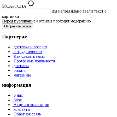
Вы неправильно ввели текст с
картинки
Перед публикацией отзывы проходят модерацию
Партнерам
доставка и возврат
сотрудничество
Как сделать заказ
Программа лояльности
доставка
оплата
магазины
информация
о нас
блог
Акции и коллекции
контакты
Обратная связь