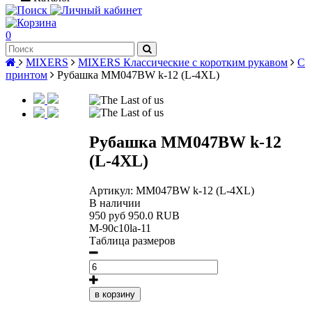
0
MIXERS
MIXERS Классические с коротким рукавом
С
принтом
Рубашка MM047BW k-12 (L-4XL)
Рубашка MM047BW k-12
(L-4XL)
Артикул:
MM047BW k-12 (L-4XL)
В наличии
950 руб
950.0
RUB
M-90c10la-11
Таблица размеров
в корзину