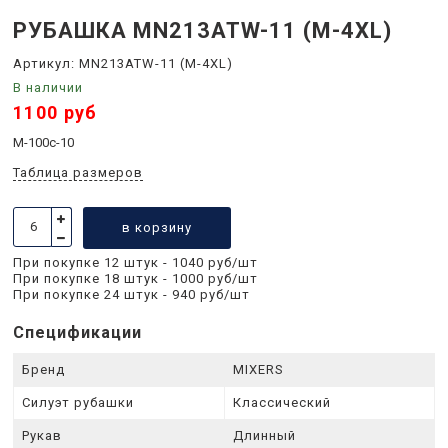
РУБАШКА MN213ATW-11 (M-4XL)
Артикул:
MN213ATW-11 (M-4XL)
В наличии
1100 руб
M-100c-10
Таблица размеров
в корзину
При покупке 12 штук - 1040 руб/шт
При покупке 18 штук - 1000 руб/шт
При покупке 24 штук - 940 руб/шт
Спецификации
Бренд
MIXERS
Силуэт рубашки
Классический
Рукав
Длинный