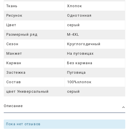
Ткань
Xлопок
Рисунок
Однотонная
Цвет
серый
Размерный ряд
M-4XL
Сезон
Круглогодичный
Манжет
На пуговицах
Карман
Без кармана
Застежка
Пуговица
Состав
100%хлопок
цвет Универсальный
серый
Описание
Пока нет отзывов