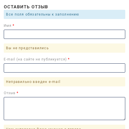
ОСТАВИТЬ ОТЗЫВ
Все поля обязательны к заполнению
Имя
Вы не представились
E-mail (на сайте не публикуется)
Неправильно введен e-mail
Отзыв