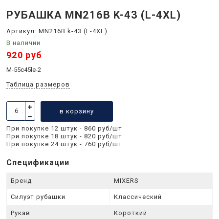
РУБАШКА MN216B K-43 (L-4XL)
Артикул:
MN216B k-43 (L-4XL)
В наличии
920 руб
M-55c45le-2
Таблица размеров
в корзину
При покупке 12 штук - 860 руб/шт
При покупке 18 штук - 820 руб/шт
При покупке 24 штук - 760 руб/шт
Спецификации
Бренд
MIXERS
Силуэт рубашки
Классический
Рукав
Короткий