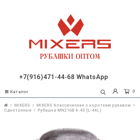
КАТАЛОГ
MIXERS
DINO SESSUN
GENUS GLAD
GROTONER
Рубашки MIXERS Кл
MIXERS Классическ
MIXERS Приталенн
MIXERS Приталенн
MIXERS Большие р
MIXERS Теплые
MIXERS Для подро
MIXERS Для детей 
MIXERS Для детей 
DINO SESSUN Боль
длинным рукавом
рукавом
рукавом
рукавом
(баталы)
Белые рубашки
Рубашки MIXERS Классические с
DINO SESSUN Классические с длинным
GENUS GLAD Классические с длинным
GROTONER Приталенные с длинным
Классические c д
Классические
В полоску
Длинный рукав
Длинный рукав
длинным рукавом
рукавом
рукавом
рукавом
Крупная клетка
Крупная клетка
Крупная клетка
Крупная клетка
Длинный рукав
Голубые рубашки и поло
Классические с к
Приталенные
Однотонные
Короткий рукав
Короткий рукав
MIXERS Классические с
DINO SESSUN Классические с
GENUS GLAD Приталенные с длинным
GROTONER Классические с коротким
Мелкая клетка
Мелкая клетка
Мелкая клетка
Мелкая клетка
Короткий рукав
коротким рукавом
коротким рукавом
рукавом
рукавом
Рубашки в клетку
Приталенные с дл
С коротким рукав
Белые
Белые
Широкая полоска
Широкая полоска
Широкая полоска
Широкая полоска
MIXERS Приталенные с длинным
DINO SESSUN Приталенные с длинным
GENUS GLAD Классические с
GROTONER Классические с длинным
НОВАЯ КОЛЛЕКЦИЯ
Приталенные с ко
Стрейч
Однотонные
Однотонные
+7(916)471-44-68 WhatsApp
рукавом
рукавом
коротким рукавом
рукавом
Мелкая полоска
Мелкая полоска
Мелкая полоска
Мелкая полоска
Поло детские
Сборки (Микс)
Сборки (Микс)
MIXERS Приталенные с коротким
DINO SESSUN Приталенные с
GENUS GLAD Приталенные с коротким
GROTONER Приталенные с коротким
0
Каталог
Однотонные
Однотонные
Однотонные
Однотонные
рукавом
коротким рукавом
рукавом
рукавом
Поло мужские
Обманки трикотаж
MIXERS
MIXERS Классические с коротким рукавом
Белые
Белые
Белые
Белые
MIXERS Большие размеры
DINO SESSUN Приталенные теплые
GROTONER Великаны короткий рукав
Однотонные
Рубашка MN216B k-43 (L-4XL)
(баталы)
По размерам
С выработкой
С выработкой
С выработкой
С выработкой
DINO SESSUN Большие размеры
GROTONER Детские
MIXERS Теплые
(баталы)
С принтом
С принтом
С принтом
С принтом
MIXERS Для подростков
DINO SESSUN Для детей с длинным