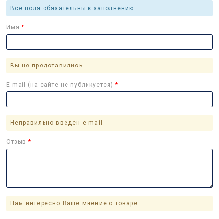
Все поля обязательны к заполнению
Имя
Вы не представились
E-mail (на сайте не публикуется)
Неправильно введен e-mail
Отзыв
Нам интересно Ваше мнение о товаре