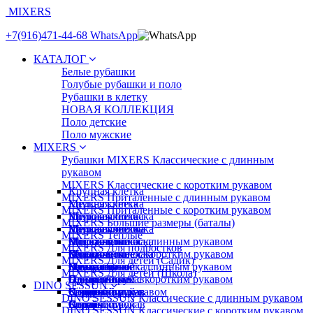
MIXERS
+7(916)471-44-68 WhatsApp
КАТАЛОГ
Белые рубашки
Голубые рубашки и поло
Рубашки в клетку
НОВАЯ КОЛЛЕКЦИЯ
Поло детские
Поло мужские
MIXERS
Рубашки MIXERS Классические с длинным
рукавом
MIXERS Классические с коротким рукавом
Крупная клетка
MIXERS Приталенные с длинным рукавом
Мелкая клетка
Крупная клетка
MIXERS Приталенные с коротким рукавом
Широкая полоска
Мелкая клетка
Крупная клетка
MIXERS Большие размеры (баталы)
Мелкая полоска
Широкая полоска
Мелкая клетка
Крупная клетка
MIXERS Теплые
Однотонные
Мелкая полоска
Широкая полоска
Мелкая клетка
Классические c длинным рукавом
MIXERS Для подростков
Белые
Однотонные
Мелкая полоска
Широкая полоска
Классические с коротким рукавом
Классические
MIXERS Для детей (Садик)
С выработкой
Белые
Однотонные
Мелкая полоска
Приталенные с длинным рукавом
Приталенные
В полоску
MIXERS Для детей (Школа)
С принтом
С выработкой
Белые
Однотонные
Приталенные с коротким рукавом
Однотонные
Длинный рукав
DINO SESSUN
Стрейч
С принтом
С выработкой
Белые
С коротким рукавом
Короткий рукав
Длинный рукав
DINO SESSUN Классические с длинным рукавом
Лен
Стрейч
С принтом
С выработкой
Стрейч
Белые
Короткий рукав
DINO SESSUN Классические с коротким рукавом