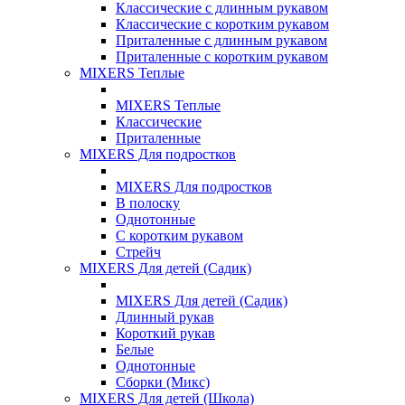
Классические c длинным рукавом
Классические с коротким рукавом
Приталенные с длинным рукавом
Приталенные с коротким рукавом
MIXERS Теплые
MIXERS Теплые
Классические
Приталенные
MIXERS Для подростков
MIXERS Для подростков
В полоску
Однотонные
С коротким рукавом
Стрейч
MIXERS Для детей (Садик)
MIXERS Для детей (Садик)
Длинный рукав
Короткий рукав
Белые
Однотонные
Сборки (Микс)
MIXERS Для детей (Школа)