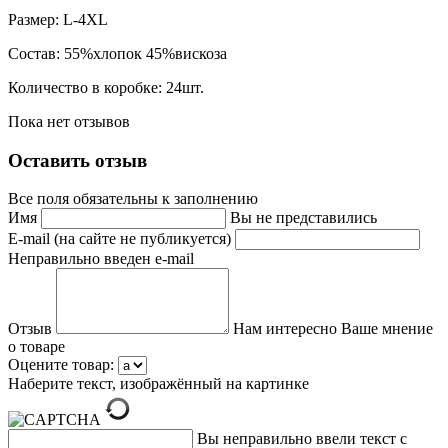
Размер: L-4XL
Состав: 55%хлопок 45%вискоза
Количество в коробке: 24шт.
Пока нет отзывов
Оставить отзыв
Все поля обязательны к заполнению
Имя
Вы не представились
E-mail (на сайте не публикуется)
Неправильно введен e-mail
Отзыв
Нам интересно Ваше мнение
о товаре
Оцените товар:
Наберите текст, изображённый на картинке
Вы неправильно ввели текст с