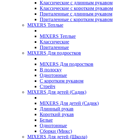
Классические c длинным рукавом
Классические с коротким рукавом
Приталенные с длинным рукавом
Приталенные с коротким рукавом
MIXERS Теплые
MIXERS Теплые
Классические
Приталенные
MIXERS Для подростков
MIXERS Для подростков
В полоску
Однотонные
С коротким рукавом
Стрейч
MIXERS Для детей (Садик)
MIXERS Для детей (Садик)
Длинный рукав
Короткий рукав
Белые
Однотонные
Сборки (Микс)
MIXERS Для детей (Школа)