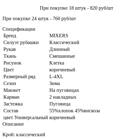
При покупке 18 штук - 820 руб/шт
При покупке 24 штук - 760 руб/шт
Спецификации
Бренд
MIXERS
Силуэт рубашки
Классический
Рукав
Длинный
Ткань
Смешанные
Рисунок
Клетка
Цвет
коричневый
Размерный ряд
L-4XL
Сезон
Зима
Манжет
На пуговицах
Карман
2 накладных
Застежка
Пуговица
Состав
55%хлопок 45%вискоза
цвет Универсальный
коричневый
Описание
Крой: классический