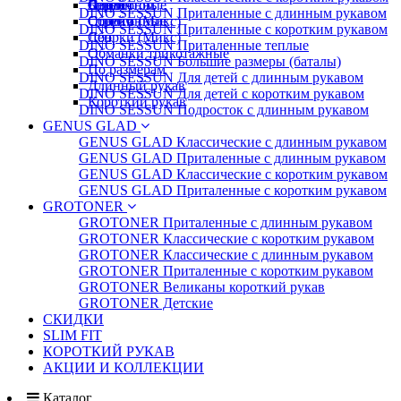
Лен
Стрейч
С принтом
Однотонные
Белые
DINO SESSUN Приталенные с длинным рукавом
Стрейч
Сборки (Микс)
Однотонные
DINO SESSUN Приталенные с коротким рукавом
Лен
Сборки (Микс)
DINO SESSUN Приталенные теплые
Обманки трикотажные
DINO SESSUN Большие размеры (баталы)
По размерам
DINO SESSUN Для детей с длинным рукавом
Длинный рукав
DINO SESSUN Для детей с коротким рукавом
Короткий рукав
DINO SESSUN Подросток с длинным рукавом
GENUS GLAD
GENUS GLAD Классические с длинным рукавом
GENUS GLAD Приталенные с длинным рукавом
GENUS GLAD Классические с коротким рукавом
GENUS GLAD Приталенные с коротким рукавом
GROTONER
GROTONER Приталенные с длинным рукавом
GROTONER Классические с коротким рукавом
GROTONER Классические с длинным рукавом
GROTONER Приталенные с коротким рукавом
GROTONER Великаны короткий рукав
GROTONER Детские
СКИДКИ
SLIM FIT
КОРОТКИЙ РУКАВ
АКЦИИ И КОЛЛЕКЦИИ
Каталог